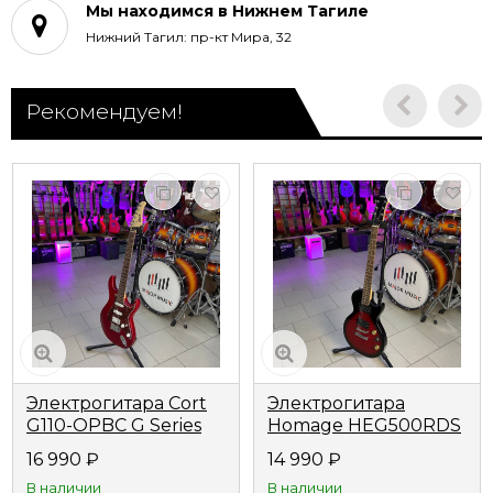
Мы находимся в Нижнем Тагиле
Нижний Тагил: пр-кт Мира, 32
Рекомендуем!
Электрогитара Cort
Электрогитара
G110-OPBC G Series
Homage HEG500RDS
цвет красный
форма LesPaul
16 990
₽
14 990
₽
В наличии
В наличии