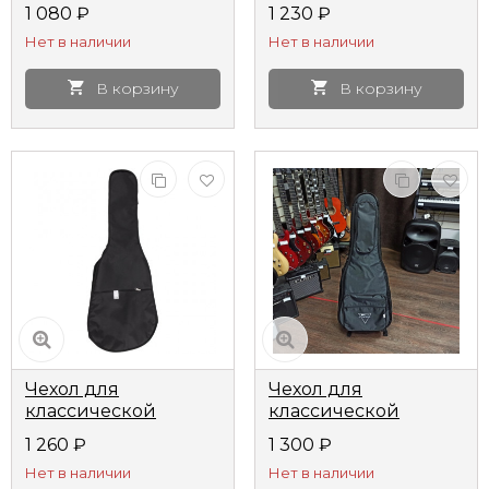
гитары Лютнер
1 080
₽
1 230
₽
ЛЧГКм2
Нет в наличии
Нет в наличии
В корзину
В корзину
Чехол для
Чехол для
классической
классической
гитары Lutner LCG-2
гитары ЧГК3ПМ
1 260
₽
1 300
₽
утепленный
Нет в наличии
Нет в наличии