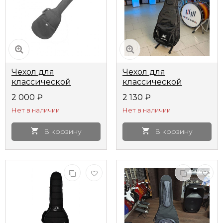
Чехол для
Чехол для
классической
классической
гитары AMC ГК4
гитары ЧГК3
2 000
₽
2 130
₽
полужесткий
утепленный*
Нет в наличии
Нет в наличии
В корзину
В корзину