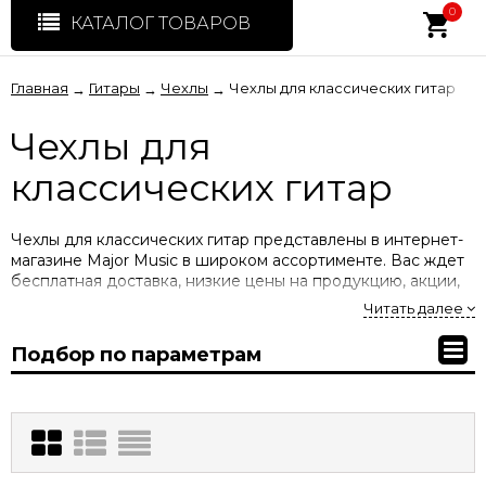
0
КАТАЛОГ ТОВАРОВ
Главная
Гитары
Чехлы
Чехлы для классических гитар
→
→
→
Чехлы для
классических гитар
Чехлы для классических гитар представлены в интернет-
магазине Major Music в широком ассортименте. Вас ждет
бесплатная доставка, низкие цены на продукцию, акции,
скидки, распродажи. Купить чехлы для классических гитар
Читать далее
вы можете у нас по ценам производителя с гарантией.
Подбор по параметрам