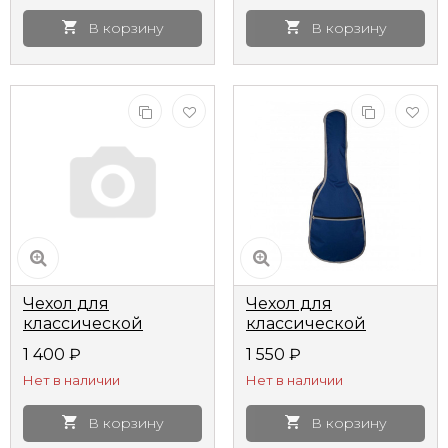
В корзину
В корзину
Чехол для
Чехол для
классической
классической
гитары Flight FBG-
гитары Lutner MLCG-
1 400
₽
1 550
₽
6055 1/2
23 мягкий синий
Нет в наличии
Нет в наличии
В корзину
В корзину