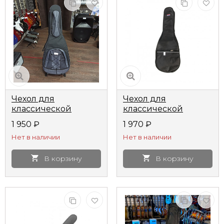
Чехол для
Чехол для
классической
классической
гитары Лютнер
гитары Lutner LCG-4
1 950
₽
1 970
₽
ЛЧГК5 утепленный
Нет в наличии
Нет в наличии
В корзину
В корзину