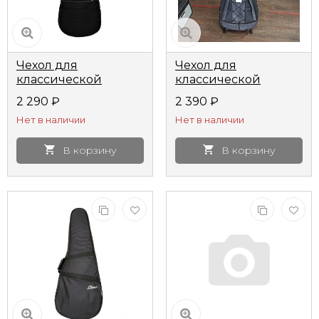
Чехол для
Чехол для
классической
классической
гитары Мозеръ BGC-
гитары ЧГК5
2 290
₽
2 390
₽
1
утепленный
Нет в наличии
Нет в наличии
В корзину
В корзину