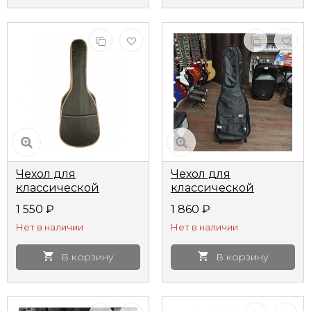
Чехол для
Чехол для
классической
классической
гитары Lutner MLCG-
гитары Lutner ЛЧГК3
1 550
₽
1 860
₽
22 мягкий олива
утепленный
Нет в наличии
Нет в наличии
В корзину
В корзину