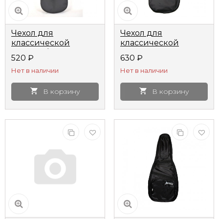
Чехол для
Чехол для
классической
классической
гитары 1/2 Лютнер
гитары Lutner LCG-0
520
₽
630
₽
ЛЧГ1/2
Нет в наличии
Нет в наличии
В корзину
В корзину