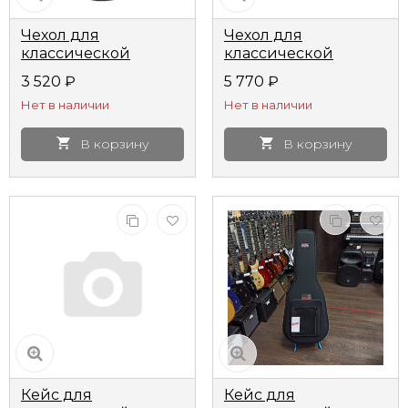
Чехол для
Чехол для
классической
классической
гитары Лютнер
гитары АМС ГК6
3 520
₽
5 770
₽
ЛЧГК4 полужесткий*
Нет в наличии
Нет в наличии
В корзину
В корзину
Кейс для
Кейс для