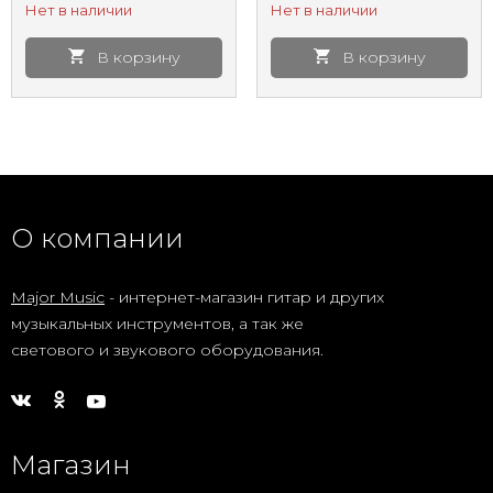
Нет в наличии
Нет в наличии
пластиковый
Series
В корзину
В корзину
О компании
Major Music
- интернет-магазин гитар и других
музыкальных инструментов, а так же
светового и звукового оборудования.
Магазин