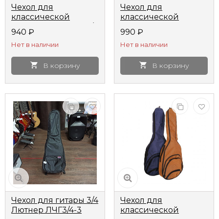
Чехол для
Чехол для
классической
классической
гитары размером 3/4
гитары Mustang
940
₽
990
₽
MZ-ChGC-3/4 MEZZO
ЧГК3 утепленный
Нет в наличии
Нет в наличии
В корзину
В корзину
Чехол для гитары 3/4
Чехол для
Лютнер ЛЧГ3/4-3
классической