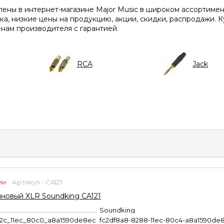
ены в интернет-магазине Major Music в широком ассортимен
ка, низкие цены на продукцию, акции, скидки, распродажи. К
енам производителя с гарантией.
RCA
Jack
ии
Артикул - CA121
иновый XLR Soundking CA121
Soundking
b2c_11ec_80c0_a8a1590de8ec
fc2df8a8-8288-11ec-80c4-a8a1590de