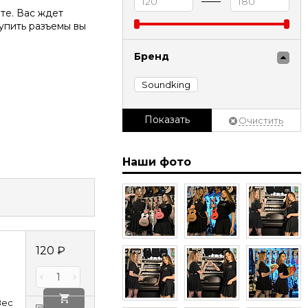
те. Вас ждет
упить разъемы вы
Бренд
Soundking
Показать
Очистить
Наши фото
120
₽
8ec