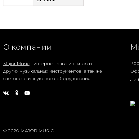
Гитарный
комбоусилитель
Joyo DC-15 15Вт
9 990
₽
Электронная
О компании
М
ударная установка
Nux DM-8
117 940
₽
Кор
Major Music
- интернет-магазин гитар и
других музыкальных инструментов, а так же
Офо
Электрогитара
Caraya E233BK V-
светового и звукового оборудования.
Лич
образная черная
17 990
₽
Активная
акустическая
система Leem PR-
15HR с 2
20 990
₽
микрофонами
аккумуляторная
© 2020 MAJOR MUSIC