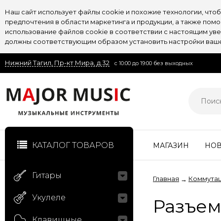
Наш сайт использует файлы cookie и похожие технологии, чт
предпочтения в области маркетинга и продукции, а также пом
использование файлов cookie в соответствии с настоящим увед
должны соответствующим образом установить настройки вашег
Нижний Тагил, Пр-кт Мира, д.32
с 10:00 до 19:00 без выходных
КАТАЛОГ ТОВАРОВ
МАГАЗИН
НО
Гитары
Главная
Коммута
→
Укулеле
Разъе
Клавишные