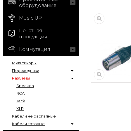
оборудование
Music UP
Печатная
продукция
Коммутация
Мультикоры
Переходники
Разъемы
Speakon
RCA
Jack
XLR
Кабели не распаяные
Кабели готовые