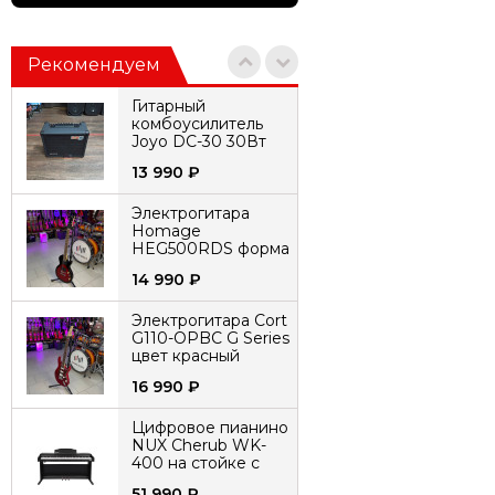
Рекомендуем
Гитарный
комбоусилитель
Joyo DC-30 30Вт
13 990
₽
Электрогитара
Homage
HEG500RDS форма
LesPaul
14 990
₽
Электрогитара Cort
G110-OPBC G Series
цвет красный
16 990
₽
Цифровое пианино
NUX Cherub WK-
400 на стойке с
педалями
51 990
₽