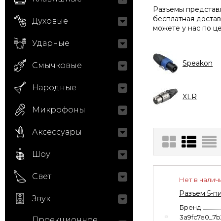
Разъемы представл
бесплатная достав
Духовые
можете у нас по ц
Ударные
Speakon
Смычковые
Народные
XLR
Микрофоны
Аксессуары
Шоу
Свет
Нет в налич
Разъем 5-п
Звук
Бренд
3a9fc7e0_7
Проекционное