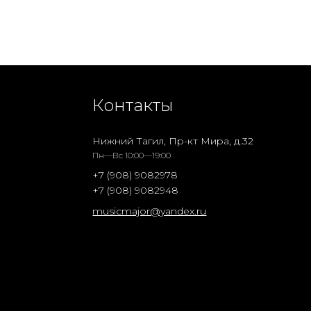
Контакты
Нижний Тагил, Пр-кт Мира, д.32
Пн—Вс 10:00—19:00
+7 (908) 9082978
+7 (908) 9082948
musicmajor@yandex.ru