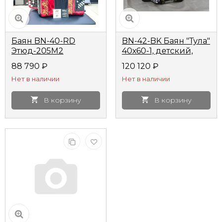
Баян BN-40-RD
BN-42-BK Баян "Тула"
Этюд-205М2
40х60-1, детский,
ученический
черный, Тульская
88 790
₽
120 120
₽
двухголосный
Гармонь
Нет в наличии
Нет в наличии
55x100-ll Тульская
гармонь
В корзину
В корзину