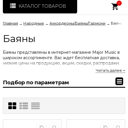
0
КАТАЛОГ ТОВАРОВ
Главная
Народные
Аккордеоны/Баяны/Гармони
Баяны
→
→
→
Баяны
Баяны представлены в интернет-магазине Major Music в
широком ассортименте. Вас ждет бесплатная доставка,
низкие цены на продукцию, акции, скидки, распродажи.
Купить баяны вы можете у нас по ценам производителя с
Читать далее
гарантией.
Подбор по параметрам