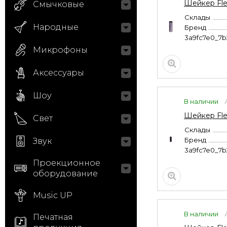
Шейкер Fle
Смычковые
Склады
Народные
Бренд
3a9fc7e0_7
Микрофоны
Аксессуары
Шоу
В наличии
Шейкер Fle
Свет
Склады
Бренд
Звук
3a9fc7e0_7
Проекционное
оборудование
Music UP
В наличии
Печатная