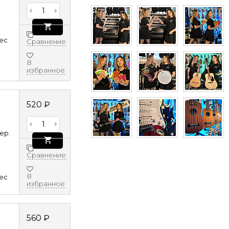
8ec
Сравнение
В
избранное
520
₽
ер.
Сравнение
В
8ec
избранное
560
₽