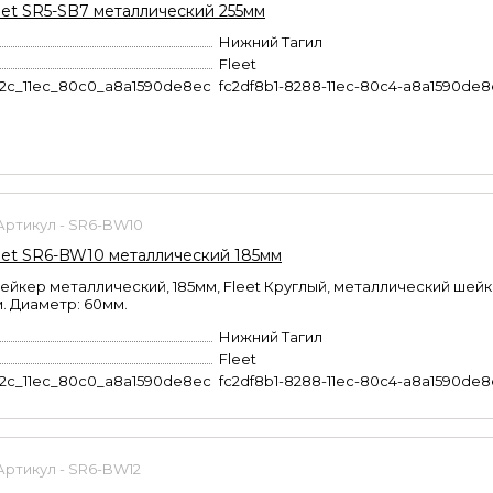
et SR5-SB7 металлический 255мм
Нижний Тагил
Fleet
b2c_11ec_80c0_a8a1590de8ec
fc2df8b1-8288-11ec-80c4-a8a1590de
Артикул - SR6-BW10
et SR6-BW10 металлический 185мм
йкер металлический, 185мм, Fleet Круглый, металлический шейк
м. Диаметр: 60мм.
Нижний Тагил
Fleet
b2c_11ec_80c0_a8a1590de8ec
fc2df8b1-8288-11ec-80c4-a8a1590de
Артикул - SR6-BW12