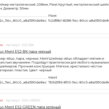
кер металлический, 208мм, Fleet Круглый, металлический шейк
м. Диаметр: 50мм.
Fleet
b2c_11ec_80c0_a8a1590de8ec
fc2df8b1-8288-11ec-80c4-a8a1590de
ии
Артикул - ES2-BK
о Meinl ES2-BK пара черный
ер-яйцо, пара, черные, Meinl Шейкер-яйцо обладает мягким и
чистым звучанием. Подойдут практически для любого музыкальн
 шейкеров. Прочная конструкция. Мягкое, кристально чистое
атериал: пластик. Цвет: черный.
Meinl
b2c_11ec_80c0_a8a1590de8ec
7b9d51fd-8f03-11ec-80c5-a8a1590de8
ии
Артикул - ES2-GREEN
о Meinl ES2-GREEN пара зеленый