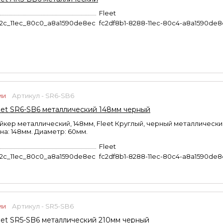
Fleet
b2c_11ec_80c0_a8a1590de8ec
fc2df8b1-8288-11ec-80c4-a8a1590de
ии
Артикул - SR6-SB6
et SR6-SB6 металлический 148мм черный
кер металлический, 148мм, Fleet Круглый, черный металлически
на: 148мм. Диаметр: 60мм.
Fleet
b2c_11ec_80c0_a8a1590de8ec
fc2df8b1-8288-11ec-80c4-a8a1590de
ии
Артикул - SR5-SB6
et SR5-SB6 металлический 210мм черный