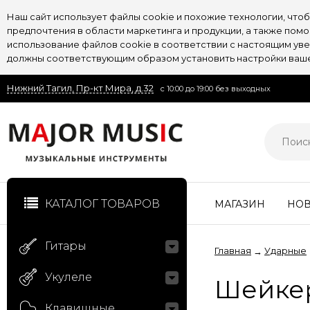
Наш сайт использует файлы cookie и похожие технологии, чт
предпочтения в области маркетинга и продукции, а также пом
использование файлов cookie в соответствии с настоящим увед
должны соответствующим образом установить настройки вашег
Нижний Тагил, Пр-кт Мира, д.32
с 10:00 до 19:00 без выходных
КАТАЛОГ ТОВАРОВ
МАГАЗИН
НО
Гитары
Главная
Ударные
→
Укулеле
Шейке
Клавишные