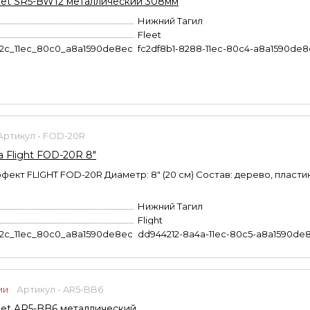
et SR5-BW12 металлический 308мм
Нижний Тагил
Fleet
b2c_11ec_80c0_a8a1590de8ec
fc2df8b1-8288-11ec-80c4-a8a1590de
Артикул - FOD-20R
 Flight FOD-20R 8"
ект FLIGHT FOD-20R Диаметр: 8" (20 см) Состав: дерево, пластик
Нижний Тагил
Flight
b2c_11ec_80c0_a8a1590de8ec
dd944212-8a4a-11ec-80c5-a8a1590de
ии
Артикул - AR5-BB6
et AR5-BB6 металлический