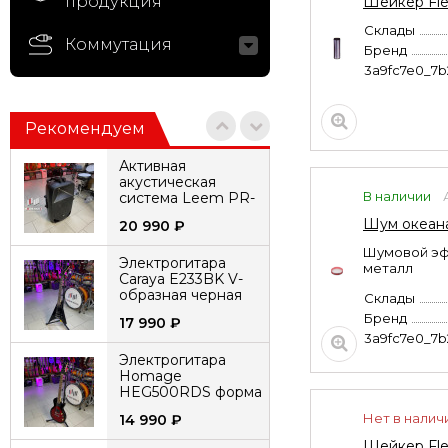
продукция
Шейкер Fle
Склады
Коммутация
Бренд
3a9fc7e0_7
Рекомендуем
Активная
акустическая
В наличии
система Leem PR-
15HR с 2
Шум океана
20 990
₽
микрофонами
аккумуляторная
Шумовой эфф
Электрогитара
металл
Caraya E233BK V-
образная черная
Склады
Бренд
17 990
₽
3a9fc7e0_7
Электрогитара
Homage
HEG500RDS форма
LesPaul
Нет в налич
14 990
₽
Шейкер Fle