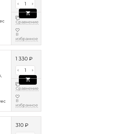
8ec
Сравнение
В
избранное
1 330
₽
,
Сравнение
В
8ec
избранное
310
₽