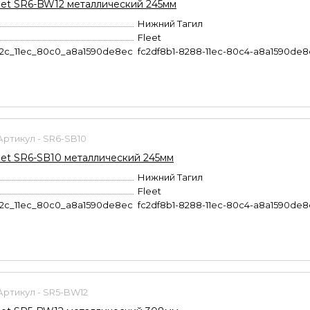
et SR6-BW12 металлический 245мм
Нижний Тагил
Fleet
b2c_11ec_80c0_a8a1590de8ec
fc2df8b1-8288-11ec-80c4-a8a1590de
Артикул - SR6-SB10
et SR6-SB10 металлический 245мм
Нижний Тагил
Fleet
b2c_11ec_80c0_a8a1590de8ec
fc2df8b1-8288-11ec-80c4-a8a1590de
Артикул - SR5-BW12