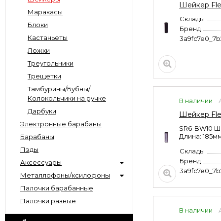
Шейкер Fle
Маракасы
Склады
Блоки
Бренд
Кастаньеты
3a9fc7e0_7
Ложки
Треугольники
Трещетки
Тамбурины/Бубны/
Колокольчики на ручке
В наличии
Дарбуки
Шейкер Fle
Электронные барабаны
SR6-BW10 Ше
Длина: 185м
Барабаны
Пэды
Склады
Бренд
Аксессуары
3a9fc7e0_7
Металлофоны/ксилофоны
Палочки барабанные
Палочки разные
В наличии