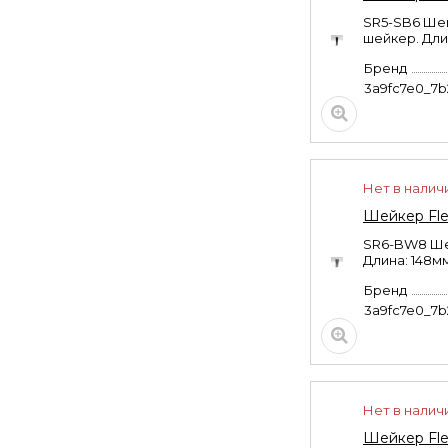
9 990
₽
SR5-SB6 Шей
шейкер. Дли
Бренд
3a9fc7e0_7
Нет в налич
Шейкер Fle
SR6-BW8 Шей
Длина: 148м
Бренд
3a9fc7e0_7
Нет в налич
Шейкер Fle