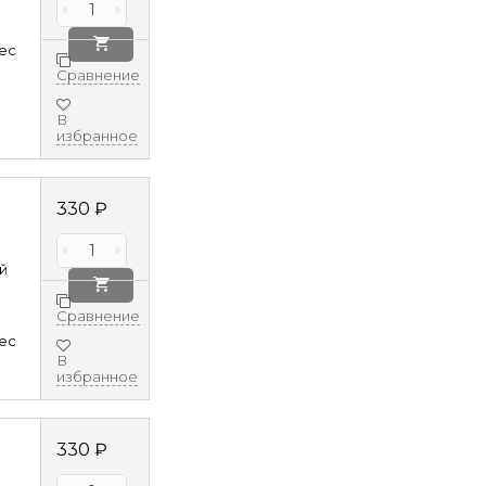
8ec
Сравнение
В
избранное
330
₽
й
Сравнение
8ec
В
избранное
330
₽