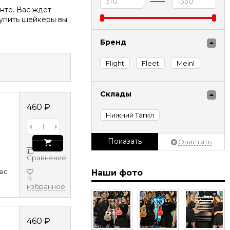
нте. Вас ждет
Купить шейкеры вы
Бренд
Flight
Fleet
Meinl
Склады
460
₽
Нижний Тагил
Показать
Очистить
Сравнение
8ec
Наши фото
В
избранное
460
₽