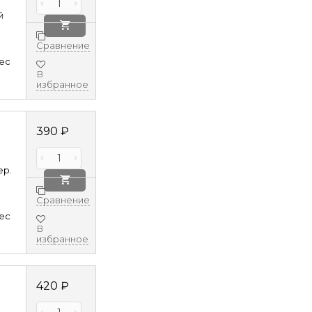
й
Сравнение
8ec
В
избранное
390
₽
ер.
Сравнение
8ec
В
избранное
420
₽