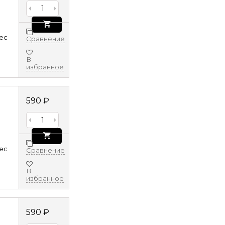
8ec
Сравнение
В
избранное
590
₽
8ec
Сравнение
В
избранное
590
₽