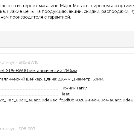
ены в интернет-магазине Major Music в широком ассортиме
ка, низкие цены на продукцию, акции, скидки, распродажи. 
енам производителя с гарантией.
Артикул - SR5-BW10
et SR5-BW10 металлический 260мм
таллический шейкер. Длина: 226мм. Диаметр: 50мм.
Нижний Тагил
Fleet
b2c_11ec_80c0_a8a1590de8ec
fc2df8b1-8288-11ec-80c4-a8a1590de
Артикул - SR5-SB7