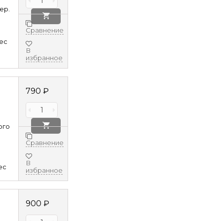
ер.
Сравнение
8ec
В
избранное
790
₽
ого
Сравнение
В
ec
избранное
900
₽