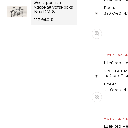
Электронная
ударная установка
Бренд
Nux DM-8
3a9fc7e0_7
117 940
₽
Электрогитара Cort
G110-OPBC G Series
цвет красный
16 990
₽
Нет в налич
Цифровое пианино
NUX Cherub WK-
Шейкер Fle
400 на стойке с
SR6-SB6 Шей
педалями
51 990
₽
шейкер. Дли
Бренд
Гитарный
3a9fc7e0_7
комбоусилитель
Joyo DC-30 30Вт
13 990
₽
Гитарный
комбоусилитель
Нет в налич
Joyo DC-15 15Вт
Шейкер Fle