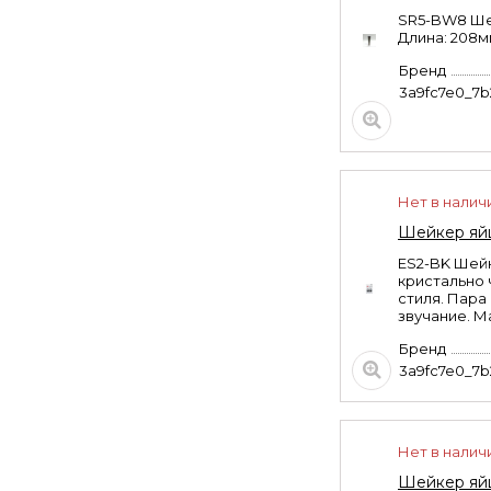
SR5-BW8 Шей
Длина: 208м
Бренд
3a9fc7e0_7
Нет в налич
Шейкер яйц
ES2-BK Шейк
кристально 
стиля. Пара
звучание. М
Бренд
3a9fc7e0_7
Нет в налич
Шейкер яйц