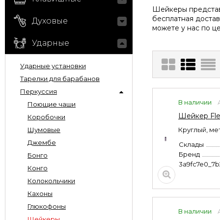
Шейкеры представл
бесплатная достав
Духовые
можете у нас по ц
Ударные
Ударные установки
Тарелки для барабанов
Перкуссия
В наличии
Поющие чаши
Шейкер Fle
Коробочки
Шумовые
Круглый, ме
Джембе
Склады
Бренд
Бонго
3a9fc7e0_7
Конго
Колокольчики
Кахоны
Глюкофоны
В наличии
Шейкеры