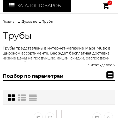
0
КАТАЛОГ ТОВАРОВ
Главная
Духовые
Трубы
→
→
Трубы
Трубы представлены в интернет-магазине Major Music в
широком ассортименте. Вас ждет бесплатная доставка,
низкие цены на продукцию, акции, скидки, распродажи.
Купить трубы вы можете у нас по ценам производителя с
Читать далее
гарантией.
Подбор по параметрам