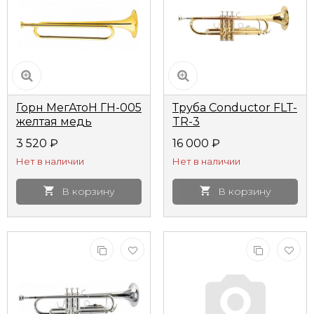
Горн МегАтоН ГН-005
Труба Conductor FLT-
желтая медь
TR-3
3 520
₽
16 000
₽
Нет в наличии
Нет в наличии
В корзину
В корзину