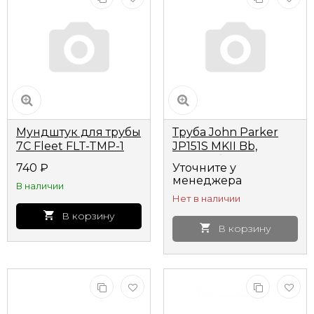
Мундштук для трубы
Труба John Parker
7C Fleet FLT-TMP-1
JP151S MKII Bb,
посеребренная
740
₽
Уточните у
менеджера
В наличии
Нет в наличии
В корзину
В корзину