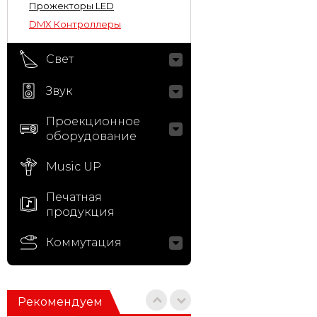
Прожекторы LED
DMX Контроллеры
Свет
Звук
Проекционное
оборудование
Music UP
Печатная
продукция
Коммутация
Рекомендуем