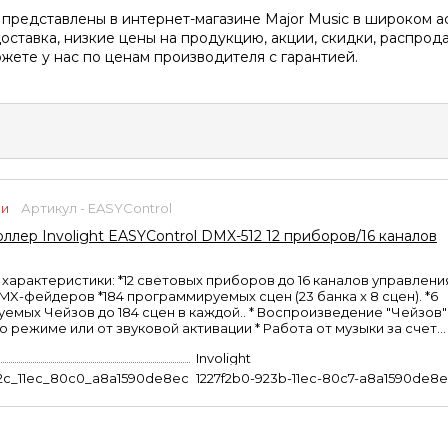
редставлены в интернет-магазине Major Music в широком а
оставка, низкие цены на продукцию, акции, скидки, распрод
жете у нас по ценам производителя с гарантией.
ии
Артикул - EASYControl
лер Involight EASYControl DMX-512 12 приборов/16 каналов
характеристики: *12 световых приборов до 16 каналов управлени
MX-фейдеров *184 программируемых сцен (23 банка x 8 сцен). *6
емых Чейзов до 184 сцен в каждой.. * Воспроизведение "Чейзов"
о режиме или от звуковой активации * Работа от музыки за счет...
Involight
2c_11ec_80c0_a8a1590de8ec
1227f2b0-923b-11ec-80c7-a8a1590de8