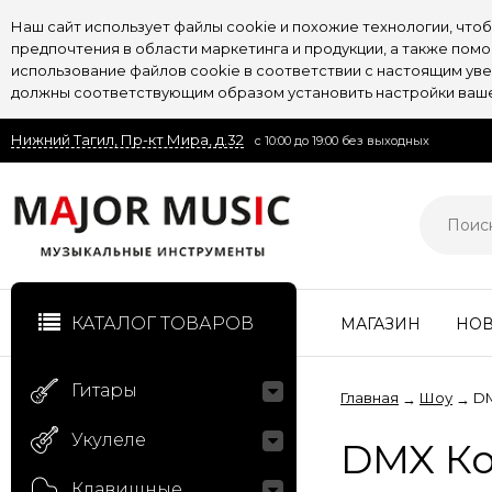
Наш сайт использует файлы cookie и похожие технологии, чт
предпочтения в области маркетинга и продукции, а также пом
использование файлов cookie в соответствии с настоящим увед
должны соответствующим образом установить настройки вашег
Нижний Тагил, Пр-кт Мира, д.32
с 10:00 до 19:00 без выходных
КАТАЛОГ ТОВАРОВ
МАГАЗИН
НО
Гитары
Главная
Шоу
D
→
→
Укулеле
DMX К
Клавишные