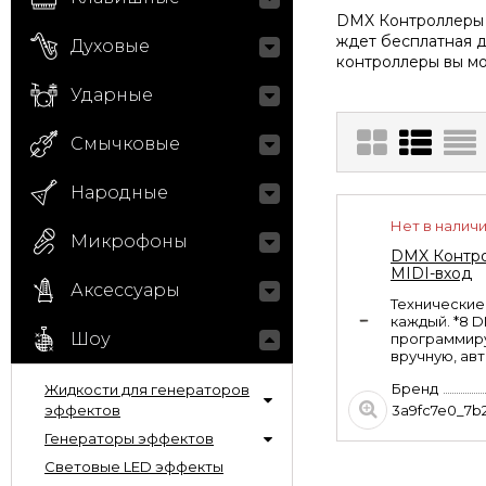
DMX Контроллеры п
ждет бесплатная д
Духовые
контроллеры вы мо
Ударные
Смычковые
Народные
Нет в налич
Микрофоны
DMX Контрол
MIDI-вход
Аксессуары
Технические 
каждый. *8 D
Шоу
программиру
вручную, авт
Бренд
Жидкости для генераторов
эффектов
3a9fc7e0_7b
Генераторы эффектов
Световые LED эффекты