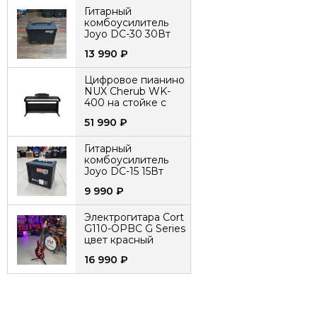
Гитарный
комбоусилитель
Joyo DC-30 30Вт
13 990
₽
Цифровое пианино
NUX Cherub WK-
400 на стойке с
педалями
51 990
₽
Гитарный
комбоусилитель
Joyo DC-15 15Вт
9 990
₽
Электрогитара Cort
G110-OPBC G Series
цвет красный
16 990
₽
Электронная
ударная установка
Nux DM-8