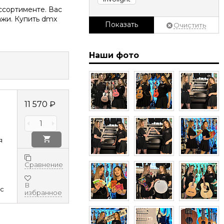
ссортименте. Вас
ажи. Купить dmx
Показать
Очистить
Наши фото
11 570
₽
я
Сравнение
В
ec
избранное