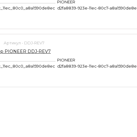
PIONEER
c_11ec_80c0_a8a1590de8ec
d2fa8839-923e-11ec-80c7-a8a1590de8e
Артикул - DDJ-REV7
ер PIONEER DDJ-REV7
PIONEER
c_11ec_80c0_a8a1590de8ec
d2fa8839-923e-11ec-80c7-a8a1590de8e