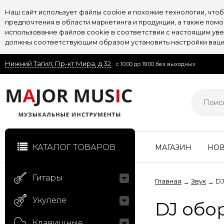
Наш сайт использует файлы cookie и похожие технологии, чт
предпочтения в области маркетинга и продукции, а также пом
использование файлов cookie в соответствии с настоящим увед
должны соответствующим образом установить настройки вашег
Нижний Тагил, Пр-кт Мира, д.32
с 10:00 до 19:00 без выходных
КАТАЛОГ ТОВАРОВ
МАГАЗИН
НО
Гитары
Главная
Звук
DJ
→
→
Укулеле
DJ обо
Клавишные