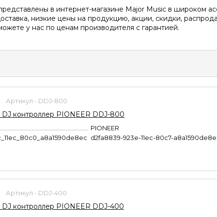
редставлены в интернет-магазине Major Music в широком ас
оставка, низкие цены на продукцию, акции, скидки, распрода
ожете у нас по ценам производителя с гарантией.
Артикул - DDJ-800
 DJ контроллер PIONEER DDJ-800
PIONEER
c_11ec_80c0_a8a1590de8ec
d2fa8839-923e-11ec-80c7-a8a1590de8e
Артикул - DDJ-400
 DJ контроллер PIONEER DDJ-400