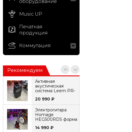
оборудование
Music UP
Печатная
продукция
Коммутация
Рекомендуем
Активная
акустическая
система Leem PR-
15HR с 2
20 990
₽
микрофонами
аккумуляторная
Электрогитара
Homage
HEG500RDS форма
LesPaul
14 990
₽