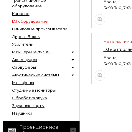
Трансляционное
Бренд
оборудование
3a9fc7e0_7b2
Караоке
DJ оборудование
Виниловые проигрыватели
Директ Боксы
Нет в наличии
Усилители
DJ контролл
Микшерные пульты
Бренд
Аксессуары
3a9fc7e0_7b2
Сабвуферы
Акустические системы
Мегафоны
Студийные мониторы
Обработка звука
Звуковые карты
Наушники
Проекционное