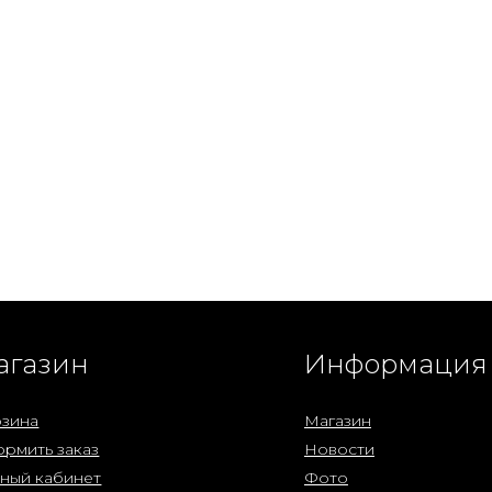
агазин
Информация
зина
Магазин
рмить заказ
Новости
ный кабинет
Фото