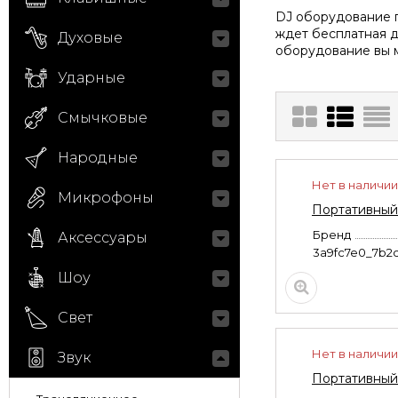
DJ оборудование п
ждет бесплатная д
Духовые
оборудование вы м
Ударные
Смычковые
Народные
Нет в наличии
Микрофоны
Портативный
Бренд
Аксессуары
3a9fc7e0_7b2
Шоу
Свет
Нет в наличии
Звук
Портативный