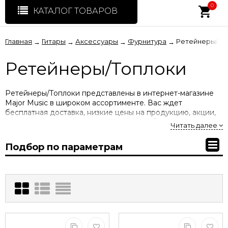
0
КАТАЛОГ ТОВАРОВ
Главная
Гитары
Аксессуары
Фурнитура
Ретейнеры/То
→
→
→
→
Ретейнеры/Топлоки
Ретейнеры/Топлоки представлены в интернет-магазине
Major Music в широком ассортименте. Вас ждет
бесплатная доставка, низкие цены на продукцию, акции,
скидки, распродажи. Купить ретейнеры/топлоки вы
Читать далее
можете у нас по ценам производителя с гарантией.
Подбор по параметрам