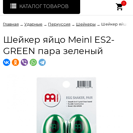
0
КАТАЛОГ ТОВАРОВ
Главная
Ударные
Перкуссия
Шейкеры
Шейкер яйцо Me
→
→
→
→
Шейкер яйцо Meinl ES2-
GREEN пара зеленый