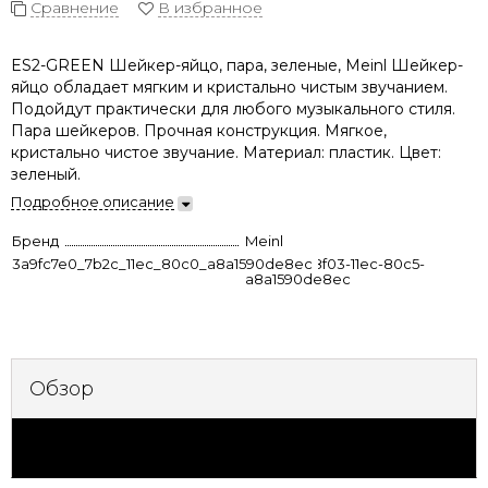
Сравнение
В избранное
ES2-GREEN Шейкер-яйцо, пара, зеленые, Meinl Шейкер-
яйцо обладает мягким и кристально чистым звучанием.
Подойдут практически для любого музыкального стиля.
Пара шейкеров. Прочная конструкция. Мягкое,
кристально чистое звучание. Материал: пластик. Цвет:
зеленый.
Подробное описание
Бренд
Meinl
3a9fc7e0_7b2c_11ec_80c0_a8a1590de8ec
7b9d51fd-8f03-11ec-80c5-
a8a1590de8ec
Обзор
Характеристики