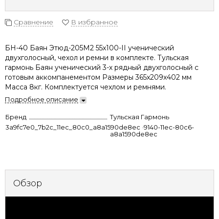
Сравнение
В избранное
БН-40 Баян Этюд-205М2 55х100-II ученический
двухголосный, чехол и ремни в комплекте. Тульская
гармонь Баян ученический 3-х рядный двухголосный с
готовым аккомпанементом Размеры 365x209x402 мм
Масса 8кг. Комплектуется чехлом и ремнями.
Подробное описание
Бренд
Тульская Гармонь
3a9fc7e0_7b2c_11ec_80c0_a8a1590de8ec
477033be-9140-11ec-80c6-
a8a1590de8ec
Обзор
Характеристики