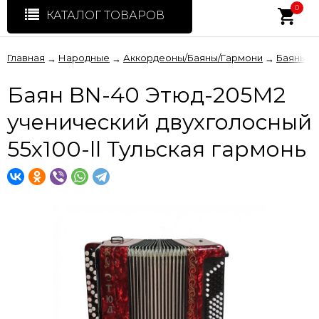
0
КАТАЛОГ ТОВАРОВ
Главная
Народные
Аккордеоны/Баяны/Гармони
Баяны
→
→
→
→
Баян BN-40 Этюд-205М2
ученический двухголосный
55x100-ll Тульская гармонь