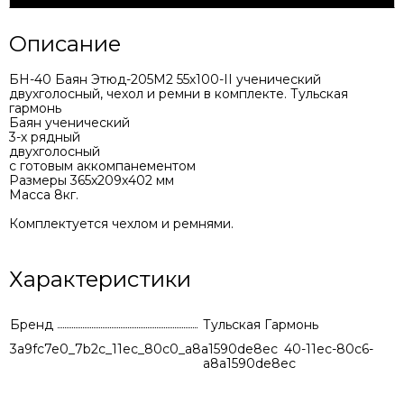
Описание
БН-40 Баян Этюд-205М2 55х100-II ученический
двухголосный, чехол и ремни в комплекте. Тульская
гармонь
Баян ученический
3-х рядный
двухголосный
с готовым аккомпанементом
Размеры 365x209x402 мм
Масса 8кг.
Комплектуется чехлом и ремнями.
Характеристики
Бренд
Тульская Гармонь
3a9fc7e0_7b2c_11ec_80c0_a8a1590de8ec
477033be-9140-11ec-80c6-
a8a1590de8ec