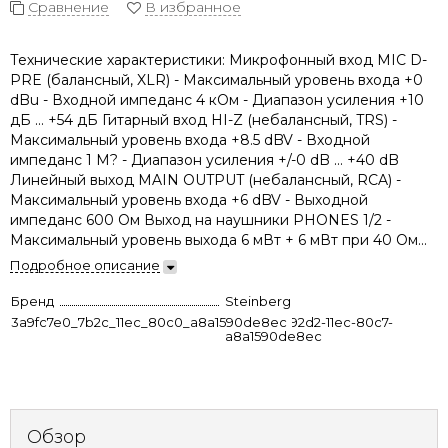
Сравнение
В избранное
Технические характеристики: Микрофонный вход MIC D-
PRE (балансный, XLR) - Максимальный уровень входа +0
dBu - Входной импеданс 4 кОм - Диапазон усиления +10
дБ ... +54 дБ Гитарный вход HI-Z (небалансный, TRS) -
Максимальный уровень входа +8.5 dBV - Входной
импеданс 1 M? - Диапазон усиления +/-0 dB ... +40 dB
Линейный выход MAIN OUTPUT (небалансный, RCA) -
Максимальный уровень входа +6 dBV - Выходной
импеданс 600 Ом Выход на наушники PHONES 1/2 -
Максимальный уровень выхода 6 мВт + 6 мВт при 40 Ом...
Подробное описание
Бренд
Steinberg
3a9fc7e0_7b2c_11ec_80c0_a8a1590de8ec
5aaa3627-92d2-11ec-80c7-
a8a1590de8ec
Обзор