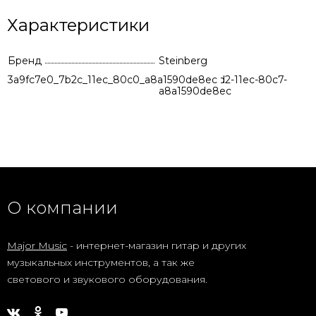
Характеристики
Бренд
Steinberg
3a9fc7e0_7b2c_11ec_80c0_a8a1590de8ec
5aaa3627-92d2-11ec-80c7-
a8a1590de8ec
О компании
Major Music
- интернет-магазин гитар и других
музыкальных инструментов, а так же
светового и звукового оборудования.