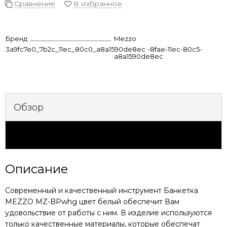
Сравнение
В избранное
Бренд
Mezzo
3a9fc7e0_7b2c_11ec_80c0_a8a1590de8ec
8ab58807-8fae-11ec-80c5-
a8a1590de8ec
Обзор
Характеристики
Описание
Современный и качественный инструмент
Банкетка
MEZZO MZ-BPwhg цвет белый
обеспечит Вам
удовольствие от работы с ним. В изделие используются
только качественные материалы, которые обеспечат