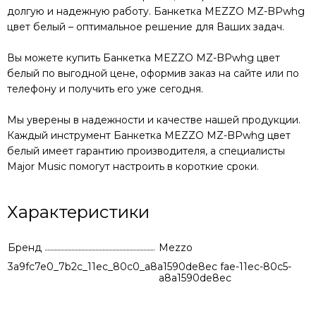
долгую и надежную работу.
Банкетка MEZZO MZ-BPwhg
цвет белый
– оптимальное решение для Ваших задач.
Вы можете купить
Банкетка MEZZO MZ-BPwhg цвет
белый
по выгодной цене, оформив заказ на сайте или по
телефону и получить его уже сегодня.
Мы уверены в надежности и качестве нашей продукции.
Каждый инструмент
Банкетка MEZZO MZ-BPwhg цвет
белый
имеет гарантию производителя, а специалисты
Major Music помогут настроить в короткие сроки.
Характеристики
Бренд
Mezzo
3a9fc7e0_7b2c_11ec_80c0_a8a1590de8ec
8ab58807-8fae-11ec-80c5-
a8a1590de8ec