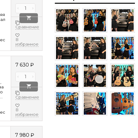
няя
рал
Сравнение
В
8ec
избранное
7 630
₽
,
за
но
..
Сравнение
В
8ec
избранное
7 980
₽