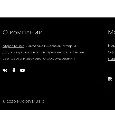
16 990
₽
Электрогитара
Caraya E233BK V-
образная черная
17 990
₽
О компании
М
Гитарный
комбоусилитель
Кор
Major Music
- интернет-магазин гитар и
Joyo DC-30 30Вт
других музыкальных инструментов, а так же
Офо
13 990
₽
светового и звукового оборудования.
Лич
Гитарный
комбоусилитель
Joyo DC-15 15Вт
9 990
₽
© 2020 MAJOR MUSIC