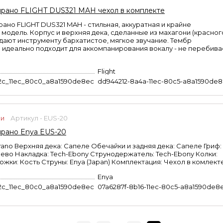
прано FLIGHT DUS321 MAH чехол в комплекте
ано FLIGHT DUS321 MAH - стильная, аккуратная и крайне
модель. Корпус и верхняя дека, сделанные из махагони (красног
идают инструменту бархатистое, мягкое звучание. Тембр
 идеально подходит для аккомпанирования вокалу - не перебива
Flight
2c_11ec_80c0_a8a1590de8ec
dd944212-8a4a-11ec-80c5-a8a1590de
ии
Артикул - EUS-20
прано Enya EUS-20
ano Верхняя дека: Сапеле Обечайки и задняя дека: Сапеле Гриф:
ево Накладка: Tech-Ebony Струнодержатель: Tech-Ebony Колки:
ожки: Кость Струны: Enya (Japan) Комплектация: Чехол в комлект
Enya
2c_11ec_80c0_a8a1590de8ec
07a6287f-8b16-11ec-80c5-a8a1590de8