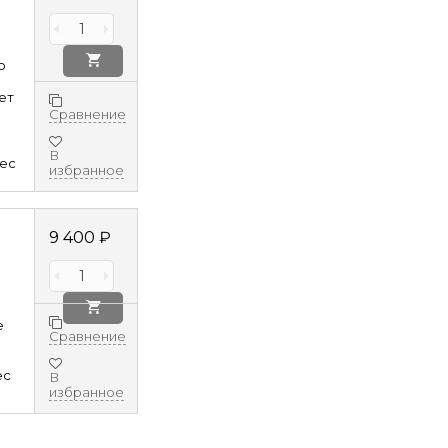
о
ет
Сравнение
В
8ec
избранное
9 400
₽
е
Сравнение
ec
В
избранное