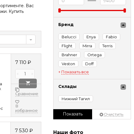
сортименте. Вас
ажи. Купить
Бренд
Belucci
Enya
Fabio
Flight
Mirra
Terris
Brahner
Ortega
7 110
₽
Veston
Doff
Показать все
.
а
Склады
.
Сравнение
Нижний Тагил
В
ec
избранное
Показать
Очистить
7 530
₽
Наши фото