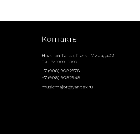
Контакты
Нижний Тагил, Пр-кт Мира, д.32
Пн—Вс 10:00—19:00
+7 (908) 9082978
+7 (908) 9082948
musicmajor@yandex.ru