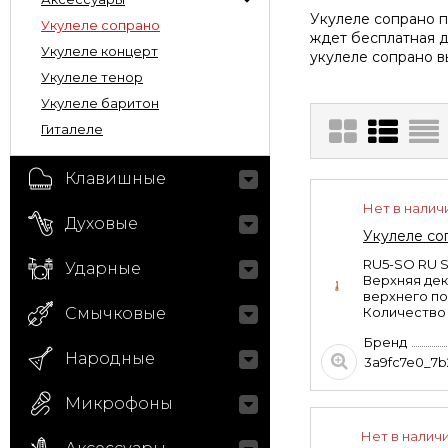
Укулеле сопрано п
Укулеле сопрано
ждет бесплатная д
Укулеле концерт
укулеле сопрано в
Укулеле тенор
Укулеле баритон
Гиталеле
Клавишные
Нет в налич
Духовые
Укулеле со
RU5-SO RU S
Ударные
Верхняя дек
верхнего по
Смычковые
Количество л
Бренд
Народные
3a9fc7e0_7
Микрофоны
Нет в налич