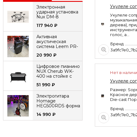
Укулеле со
Электронная
ударная установка
Укулеле сопр
Nux DM-8
музыкальная 
дерева), пр
117 940
₽
инструмента
голос, а...
Активная
акустическая
Бренд
система Leem PR-
3a9fc7e0_7b
15HR с 2
20 990
₽
микрофонами
аккумуляторная
Цифровое пианино
NUX Cherub WK-
Нет в налич
400 на стойке с
педалями
Укулеле со
51 990
₽
Размер: Sopr
Красное дер
Электрогитара
Die-cast Пор
Homage
HEG500RDS форма
Бренд
LesPaul
14 990
₽
3a9fc7e0_7b
Электрогитара Cort
G110-OPBC G Series
цвет красный