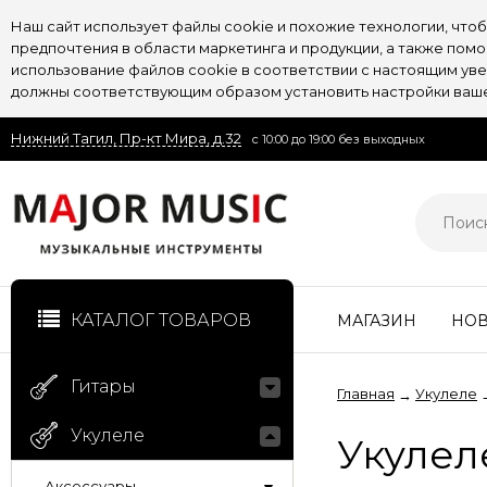
Наш сайт использует файлы cookie и похожие технологии, чт
предпочтения в области маркетинга и продукции, а также пом
использование файлов cookie в соответствии с настоящим увед
должны соответствующим образом установить настройки вашег
Нижний Тагил, Пр-кт Мира, д.32
с 10:00 до 19:00 без выходных
КАТАЛОГ ТОВАРОВ
МАГАЗИН
НО
Гитары
Главная
Укулеле
→
Укулеле
Укулел
Аксессуары