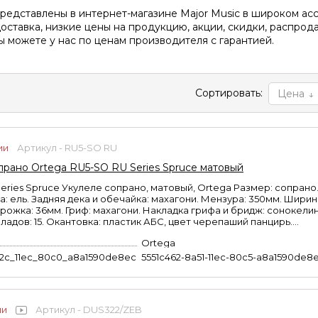
редставлены в интернет-магазине Major Music в широком ас
оставка, низкие цены на продукцию, акции, скидки, распрод
ы можете у нас по ценам производителя с гарантией.
Сортировать:
Цена
ии
Артикул - RU5-SO RU
прано Ortega RU5-SO RU Series Spruce матовый
eries Spruce Укулеле сопрано, матовый, Ortega Размер: сопрано
а: ель. Задняя дека и обечайка: махагони. Мензура: 350мм. Ширин
рожка: 36мм. Гриф: махагони. Накладка грифа и бридж: сонокелин
адов: 15. Окантовка: пластик АБС, цвет черепаший панцирь....
Ortega
b2c_11ec_80c0_a8a1590de8ec
5551c462-8a51-11ec-80c5-a8a1590de8
ии
Артикул - DUS322/ZEB