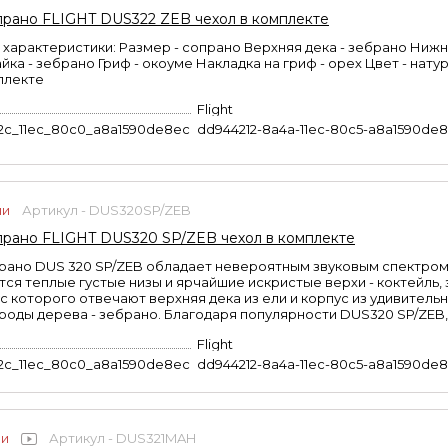
прано FLIGHT DUS322 ZEB чехол в комплекте
 характеристики: Размер - сопрано Верхняя дека - зебрано Ниж
йка - зебрано Гриф - окоуме Накладка на гриф - орех Цвет - нату
плекте
Flight
2c_11ec_80c0_a8a1590de8ec
dd944212-8a4a-11ec-80c5-a8a1590de
ии
Артикул - DUS320SP/ZEB
прано FLIGHT DUS320 SP/ZEB чехол в комплекте
рано DUS 320 SP/ZEB обладает невероятным звуковым спектром
тся теплые густые низы и ярчайшие искристые верхи - коктейль, 
с которого отвечают верхняя дека из ели и корпус из удивитель
роды дерева - зебрано. Благодаря популярности DUS320 SP/ZEB,.
Flight
2c_11ec_80c0_a8a1590de8ec
dd944212-8a4a-11ec-80c5-a8a1590de
ии
Артикул - DUS321MAH