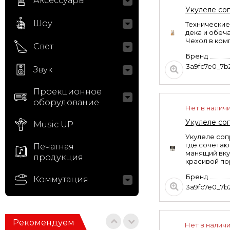
Аксессуары
Укулеле со
Шоу
Технические
дека и обеча
Чехол в ком
Свет
Бренд
3a9fc7e0_7b
Звук
Проекционное
оборудование
Нет в налич
Укулеле со
Music UP
Укулеле соп
где сочетаю
Печатная
манящий вку
продукция
красивой по
Бренд
Коммутация
3a9fc7e0_7b
Рекомендуем
Нет в налич