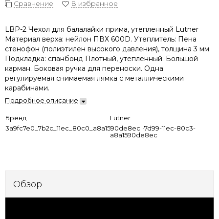
Сравнение
В избранное
LBP-2 Чехол для балалайки прима, утепленный Lutner
Материал верха: нейлон ПВХ 600D. Утеплитель: Пена
стенофон (полиэтилен высокого давления), толщина 3 мм
Подкладка: спанбонд Плотный, утепленный. Большой
карман. Боковая ручка для переноски. Одна
регулируемая снимаемая лямка с металлическими
карабинами.
Подробное описание
Бренд
Lutner
3a9fc7e0_7b2c_11ec_80c0_a8a1590de8ec
0b5d8273-7d99-11ec-80c3-
a8a1590de8ec
Обзор
Характеристики