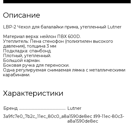
Описание
LBP-2 Чехол для балалайки прима, утепленный Lutner
Материал верха: нейлон ПВХ 600D.
Утеплитель: Пена стенофон (полиэтилен высокого
давления), толщина 3 мм
Подкладка: спанбонд
Плотный, утепленный.
Большой карман.
Боковая ручка для переноски.
Одна регулируемая снимаемая лямка с металлическими
карабинами.
Характеристики
Бренд
Lutner
3a9fc7e0_7b2c_11ec_80c0_a8a1590de8ec
0b5d8273-7d99-11ec-80c3-
a8a1590de8ec