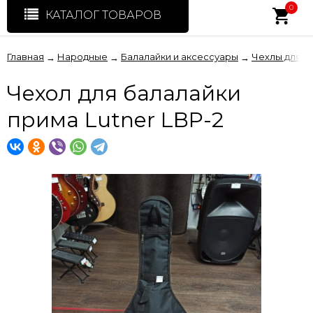
0
КАТАЛОГ ТОВАРОВ
Главная
Народные
Балалайки и аксессуары
Чехлы для б
→
→
→
Чехол для балалайки
прима Lutner LBP-2