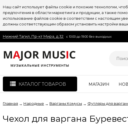
Наш сайт использует файлы cookie и похожие технологии, чт
предпочтения в области маркетинга и продукции, а также пом
использование файлов cookie в соответствии с настоящим увед
должны соответствующим образом установить настройки вашег
Нижний Тагил, Пр-кт Мира, д.32
с 10:00 до 19:00 без выходных
КАТАЛОГ ТОВАРОВ
МАГАЗИН
НО
Главная
Народные
Варганы Комусы
Футляры для варган
→
→
→
Чехол для варгана Буреве