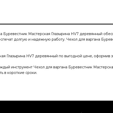
на Буревестник Мастерская Глазырина HV7 деревянный
обесп
еспечат долгую и надежную работу.
Чехол для варгана Буре
ская Глазырина HV7 деревянный
по выгодной цене, оформив за
Каждый инструмент
Чехол для варгана Буревестник Мастерск
ть в короткие сроки.