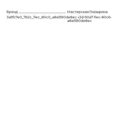
Бренд
Мастерская Глазырина
3a9fc7e0_7b2c_11ec_80c0_a8a1590de8ec
dd30f43d-90a7-11ec-80c6-
a8a1590de8ec