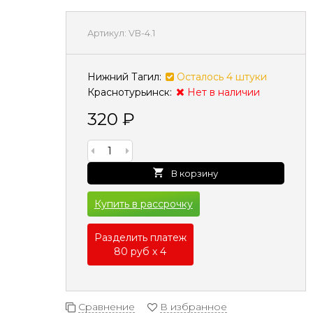
Артикул:
VB-4.1
Нижний Тагил:
Осталось 4 штуки
Краснотурьинск:
Нет в наличии
320
₽
В корзину
Купить в рассрочку
Разделить платеж
80 руб х 4
Сравнение
В избранное