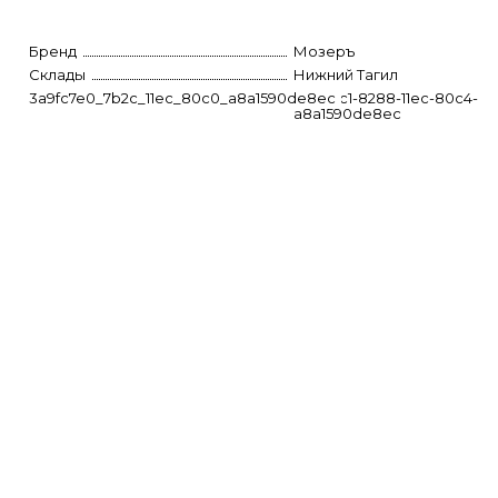
Бренд
Мозеръ
Склады
Нижний Тагил
3a9fc7e0_7b2c_11ec_80c0_a8a1590de8ec
fc2df8c1-8288-11ec-80c4-
a8a1590de8ec