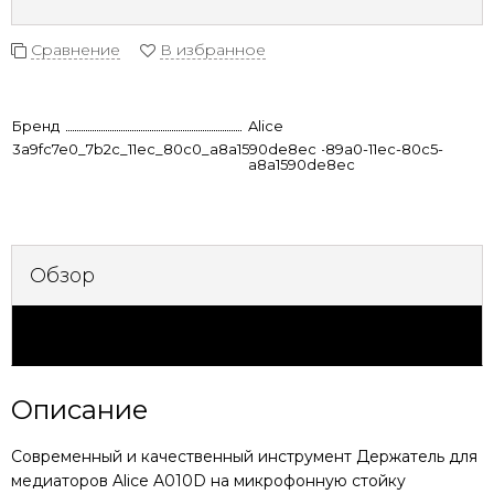
Сравнение
В избранное
Бренд
Alice
3a9fc7e0_7b2c_11ec_80c0_a8a1590de8ec
6ae002c2-89a0-11ec-80c5-
a8a1590de8ec
Обзор
Характеристики
Описание
Современный и качественный инструмент
Держатель для
медиаторов Alice A010D на микрофонную стойку