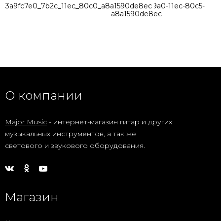
3a9fc7e0_7b2c_11ec_80c0_a8a1590de8ec
6ae002c2-89a0-11ec-80c5-
a8a1590de8ec
О компании
Major Music
- интернет-магазин гитар и других
музыкальных инструментов, а так же
светового и звукового оборудования.
Магазин