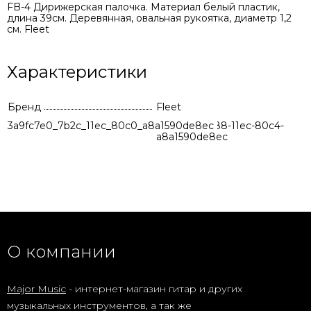
FB-4 Дирижерская палочка. Материал белый пластик,
длина 39см. Деревянная, овальная рукоятка, диаметр 1,2
см. Fleet
Характеристики
Бренд
Fleet
3a9fc7e0_7b2c_11ec_80c0_a8a1590de8ec
fc2df8b1-8288-11ec-80c4-
a8a1590de8ec
О компании
Major Music
- интернет-магазин гитар и других
музыкальных инструментов, а так же