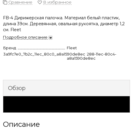
Сравнение
В избранное
FB-4 Дирижерская палочка. Материал белый пластик,
длина 39см. Деревянная, овальная рукоятка, диаметр 1,2
см. Fleet
Подробное описание
Бренд
Fleet
3a9fc7e0_7b2c_11ec_80c0_a8a1590de8ec
fc2df8b1-8288-11ec-80c4-
a8a1590de8ec
Обзор
Характеристики
Описание