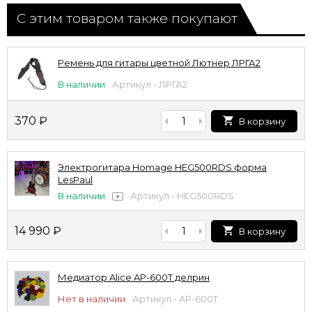
С этим товаром также покупают
Ремень для гитары цветной Лютнер ЛРГА2
В наличии
Артикул - ЛРГА2
370
₽
В корзину
Электрогитара Homage HEG500RDS форма
LesPaul
В наличии
Артикул - HEG500RDS
14 990
₽
В корзину
Медиатор Alice AP-600T делрин
Нет в наличии
Артикул - AP-600T