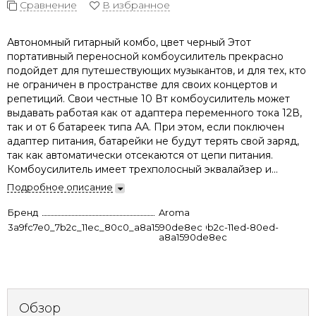
Сравнение
В избранное
Автономный гитарный комбо, цвет черный Этот
портативный переносной комбоусилитель прекрасно
подойдет для путешествующих музыкантов, и для тех, кто
не ограничен в пространстве для своих концертов и
репетиций. Свои честные 10 Вт комбоусилитель может
выдавать работая как от адаптера переменного тока 12В,
так и от 6 батареек типа АА. При этом, если поключен
адаптер питания, батарейки не будут терять свой заряд,
так как автоматически отсекаются от цепи питания.
Комбоусилитель имеет трехполосный эквалайзер и...
Подробное описание
Бренд
Aroma
3a9fc7e0_7b2c_11ec_80c0_a8a1590de8ec
9e217977-9b2c-11ed-80ed-
a8a1590de8ec
Обзор