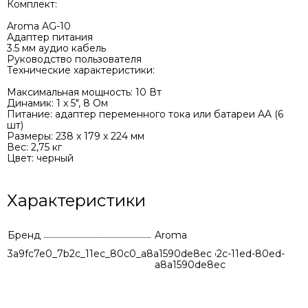
Комплект:
Aroma AG-10
Адаптер питания
3.5 мм аудио кабель
Руководство пользователя
Технические характеристики:
Максимальная мощность: 10 Вт
Динамик: 1 x 5", 8 Ом
Питание: адаптер переменного тока или батареи AA (6
шт)
Размеры: 238 x 179 x 224 мм
Вес: 2,75 кг
Цвет: черный
Характеристики
Бренд
Aroma
3a9fc7e0_7b2c_11ec_80c0_a8a1590de8ec
9e217977-9b2c-11ed-80ed-
a8a1590de8ec