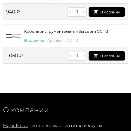
940
₽
В корзину
Кабель инструментальный 3м Leem GCII-3
В наличии
Артикул - GCII-3
1 060
₽
В корзину
О компании
Major Music
- интернет-магазин гитар и других