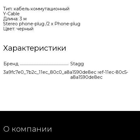
Тип: кабель коммутационный
Y-Cable
Длина: 3 м
Stereo phone-plug /2 x Phone-plug
Цвет: черный
Характеристики
Бренд
Stagg
3a9fc7e0_7b2c_11ec_80c0_a8a1590de8ec
b3ead9ac-8eef-11ec-80c5-
a8a1590de8ec
О компании