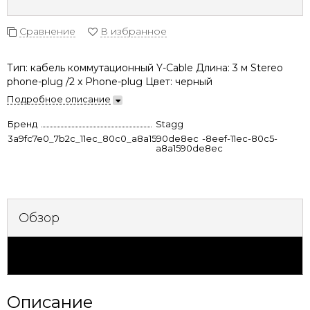
Сравнение
В избранное
Тип: кабель коммутационный Y-Cable Длина: 3 м Stereo
phone-plug /2 x Phone-plug Цвет: черный
Подробное описание
Бренд
Stagg
3a9fc7e0_7b2c_11ec_80c0_a8a1590de8ec
b3ead9ac-8eef-11ec-80c5-
a8a1590de8ec
Обзор
Характеристики
Описание