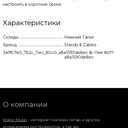
настроить в короткие сроки.
Характеристики
Склады
Нижний Тагил
Бренд
Stands & Cables
3a9fc7e0_7b2c_11ec_80c0_a8a1590de8ec
8dcfdc97-1fdb-11ee-80f1-
a8a1590de8ec
О компании
Major Music
- интернет-магазин гитар и других
музыкальных инструментов, а так же