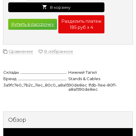
В корзину
Разделить платеж
Купить в рассрочку
185 руб х 4
Сравнение
В избранное
Склады
Нижний Тагил
Бренд
Stands & Cables
3a9fc7e0_7b2c_11ec_80c0_a8a1590de8ec
8dcfdc97-1fdb-11ee-80f1-
a8a1590de8ec
Обзор