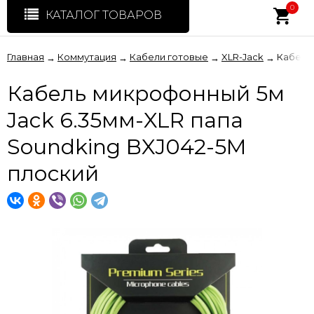
0
КАТАЛОГ ТОВАРОВ
Главная
Коммутация
Кабели готовые
XLR-Jack
Кабель 
→
→
→
→
Кабель микрофонный 5м
Jack 6.35мм-XLR папа
Soundking BXJ042-5M
плоский