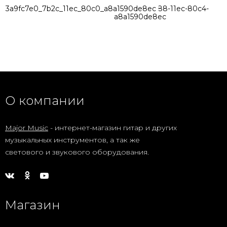
3a9fc7e0_7b2c_11ec_80c0_a8a1590de8ec
fc2df8a8-8288-11ec-80c4-
a8a1590de8ec
О компании
Major Music
- интернет-магазин гитар и других
музыкальных инструментов, а так же
светового и звукового оборудования.
Магазин