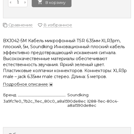
В корзину
Сравнение
В избранное
BXJ042-5M Кабель микрофонный TSR 6.35мм-XLR3pm,
плоский, 5м, Soundking Инновационный плоский кабель
эффективно предотвращающий искажения сигнала.
Высококачественные материалы обеспечивают
естественность звучания. Яркий зеленый цвет.
Пластиковые колпачки коннекторов. Коннекторы: XLR3p
male – jack 6.35мм male стерео. Длина: 5 метров.
Подробное описание
Бренд
Soundking
3a9fc7e0_7b2c_11ec_80c0_a8a1590de8ec
fc2df8a8-8288-11ec-80c4-
a8a1590de8ec