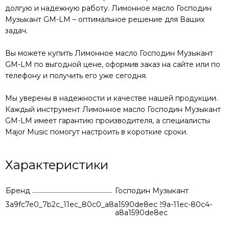
долгую и надежную работу.
Лимонное масло Господин
Музыкант GM-LM
– оптимальное решение для Ваших
задач.
Вы можете купить
Лимонное масло Господин Музыкант
GM-LM
по выгодной цене, оформив заказ на сайте или по
телефону и получить его уже сегодня.
Мы уверены в надежности и качестве нашей продукции.
Каждый инструмент
Лимонное масло Господин Музыкант
GM-LM
имеет гарантию производителя, а специалисты
Major Music помогут настроить в короткие сроки.
Характеристики
Бренд
Господин Музыкант
3a9fc7e0_7b2c_11ec_80c0_a8a1590de8ec
64b32e4b-829a-11ec-80c4-
a8a1590de8ec