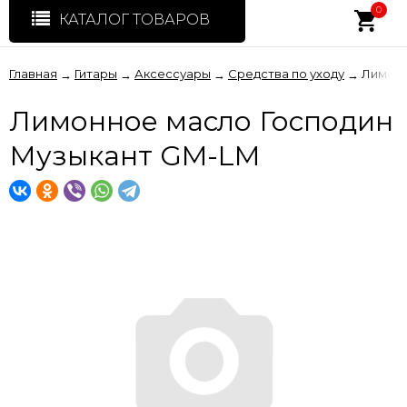
0
КАТАЛОГ ТОВАРОВ
Главная
Гитары
Аксессуары
Средства по уходу
Лимонн
→
→
→
→
Лимонное масло Господин
Музыкант GM-LM