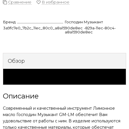
Сравнение
В избранное
Бренд
Господин Музыкант
3a9fc7e0_7b2c_11ec_80c0_a8a1590de8ec
64b32e4b-829a-11ec-80c4-
a8a1590de8ec
Обзор
Характеристики
Описание
Современный и качественный инструмент
Лимонное
масло Господин Музыкант GM-LM
обеспечит Вам
удовольствие от работы с ним. В изделие используются
только качественные материалы, которые обеспечат