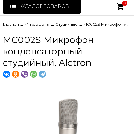
0
КАТАЛОГ ТОВАРОВ
Главная
Микрофоны
Студийные
MC002S Микрофон конде
→
→
→
MC002S Микрофон
конденсаторный
студийный, Alctron