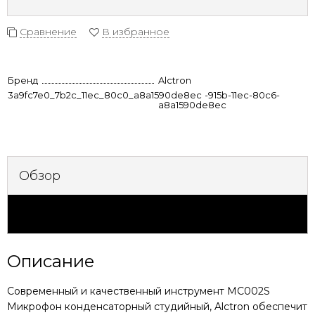
Сравнение
В избранное
Бренд
Alctron
3a9fc7e0_7b2c_11ec_80c0_a8a1590de8ec
53a88dc3-915b-11ec-80c6-
a8a1590de8ec
Обзор
Характеристики
Описание
Современный и качественный инструмент
MC002S
Микрофон конденсаторный студийный, Alctron
обеспечит