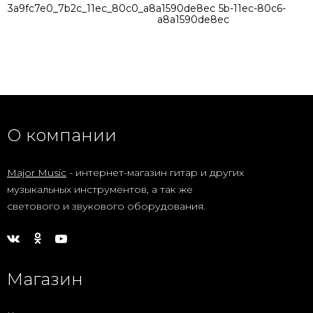
3a9fc7e0_7b2c_11ec_80c0_a8a1590de8ec
53a88dc3-915b-11ec-80c6-
a8a1590de8ec
О компании
Major Music
- интернет-магазин гитар и других
музыкальных инструментов, а так же
светового и звукового оборудования.
Магазин