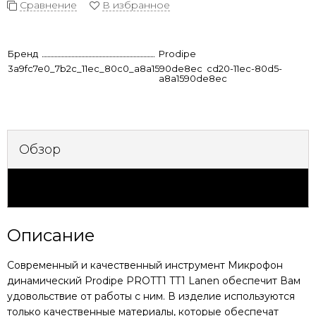
Сравнение
В избранное
Бренд
Prodipe
3a9fc7e0_7b2c_11ec_80c0_a8a1590de8ec
e18dcc20-cd20-11ec-80d5-
a8a1590de8ec
Обзор
Характеристики
Описание
Современный и качественный инструмент
Микрофон
динамический Prodipe PROTT1 TT1 Lanen
обеспечит Вам
удовольствие от работы с ним. В изделие используются
только качественные материалы, которые обеспечат