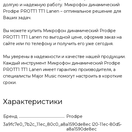
долгую и надежную работу.
Микрофон динамический
Prodipe PROTT1 TT1 Lanen
– оптимальное решение для
Ваших задач.
Вы можете купить
Микрофон динамический Prodipe
PROTT1 TT1 Lanen
по выгодной цене, оформив заказ на
сайте или по телефону и получить его уже сегодня.
Мы уверены в надежности и качестве нашей продукции.
Каждый инструмент
Микрофон динамический Prodipe
PROTT1 TT1 Lanen
имеет гарантию производителя, а
специалисты Major Music помогут настроить в короткие
сроки.
Характеристики
Бренд
Prodipe
3a9fc7e0_7b2c_11ec_80c0_a8a1590de8ec
e18dcc20-cd20-11ec-80d5-
a8a1590de8ec