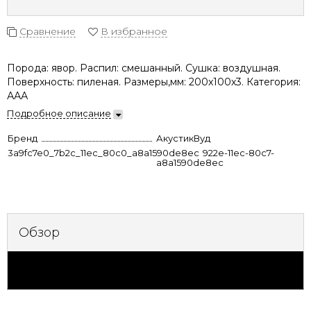
Сравнение
В избранное
Порода: явор. Распил: смешанный. Сушка: воздушная.
Поверхность: пиленая. Размеры,мм: 200x100x3. Категория:
ААА
Подробное описание
Бренд
АкустикВуд
3a9fc7e0_7b2c_11ec_80c0_a8a1590de8ec
46ea927c-922e-11ec-80c7-
a8a1590de8ec
Обзор
Характеристики