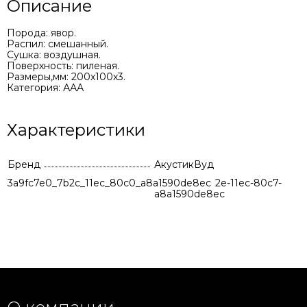
Описание
Порода: явор.
Распил: смешанный.
Сушка: воздушная.
Поверхность: пиленая.
Размеры,мм: 200x100x3.
Категория: ААА
Характеристики
Бренд
АкустикВуд
3a9fc7e0_7b2c_11ec_80c0_a8a1590de8ec
46ea927c-922e-11ec-80c7-
a8a1590de8ec