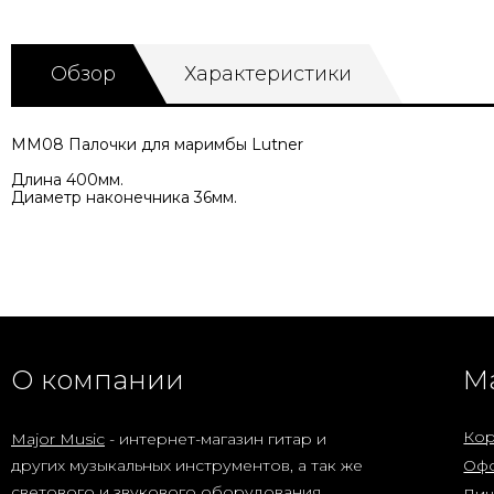
Обзор
Характеристики
MM08 Палочки для маримбы Lutner
Длина 400мм.
Диаметр наконечника 36мм.
О компании
М
Кор
Major Music
- интернет-магазин гитар и
других музыкальных инструментов, а так же
Офо
светового и звукового оборудования.