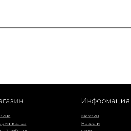
агазин
Информация
зина
Магазин
рмить заказ
Новости