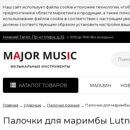
Наш сайт использует файлы cookie и похожие технологии, чт
предпочтения в области маркетинга и продукции, а также пом
использование файлов cookie в соответствии с настоящим увед
должны соответствующим образом установить настройки вашег
Нижний Тагил, Пр-кт Мира, д.32
с 10:00 до 19:00 без выходных
КАТАЛОГ ТОВАРОВ
МАГАЗИН
НО
Главная
Ударные
Палочки разные
Палочки для маримбы
→
→
→
Палочки для маримбы Lut