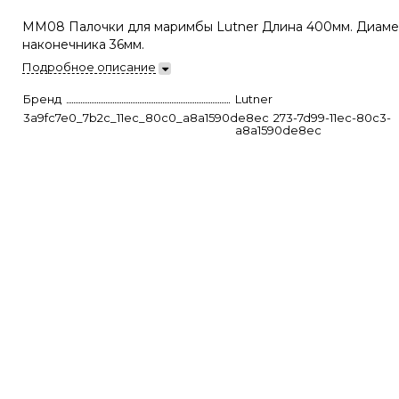
MM08 Палочки для маримбы Lutner Длина 400мм. Диаме
наконечника 36мм.
Подробное описание
Бренд
Lutner
3a9fc7e0_7b2c_11ec_80c0_a8a1590de8ec
0b5d8273-7d99-11ec-80c3-
a8a1590de8ec