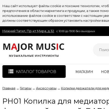
Наш сайт использует файлы cookie и похожие технологии, чт
предпочтения в области маркетинга и продукции, а также пом
использование файлов cookie в соответствии с настоящим увед
должны соответствующим образом установить настройки вашег
Нижний Тагил, Пр-кт Мира, д.32
с 10:00 до 19:00 без выходных
КАТАЛОГ ТОВАРОВ
МАГАЗИН
НО
Главная
Гитары
Аксессуары
Копилки держатели для мед
→
→
→
PH01 Копилка для медиаторо