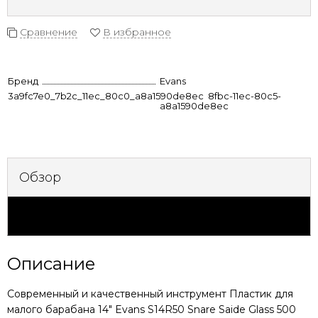
Сравнение
В избранное
Бренд
Evans
3a9fc7e0_7b2c_11ec_80c0_a8a1590de8ec
eed17e6b-8fbc-11ec-80c5-
a8a1590de8ec
Обзор
Характеристики
Описание
Современный и качественный инструмент
Пластик для
малого барабана 14" Evans S14R50 Snare Saide Glass 500