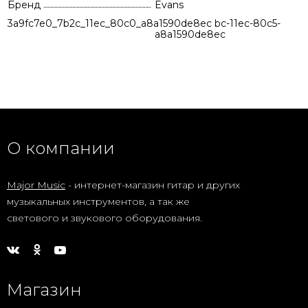
Бренд
Evans
3a9fc7e0_7b2c_11ec_80c0_a8a1590de8ec
eed17e6b-8fbc-11ec-80c5-
a8a1590de8ec
О компании
Major Music
- интернет-магазин гитар и других
музыкальных инструментов, а так же
светового и звукового оборудования.
Магазин