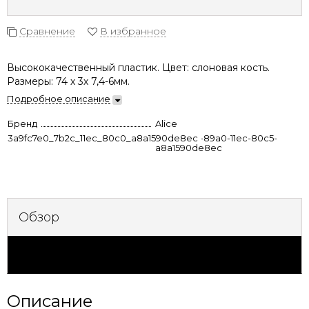
Сравнение
В избранное
Высококачественный пластик. Цвет: слоновая кость.
Размеры: 74 х 3х 7,4-6мм.
Подробное описание
Бренд
Alice
3a9fc7e0_7b2c_11ec_80c0_a8a1590de8ec
6ae002c2-89a0-11ec-80c5-
a8a1590de8ec
Обзор
Характеристики
Описание