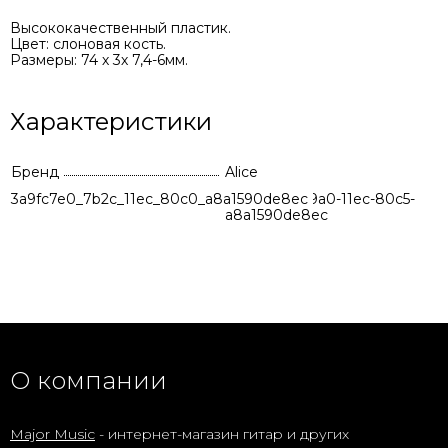
Высококачественный пластик.
Цвет: слоновая кость.
Размеры: 74 х 3х 7,4-6мм.
Характеристики
Бренд
Alice
3a9fc7e0_7b2c_11ec_80c0_a8a1590de8ec
6ae002c2-89a0-11ec-80c5-
a8a1590de8ec
О компании
Major Music
- интернет-магазин гитар и других