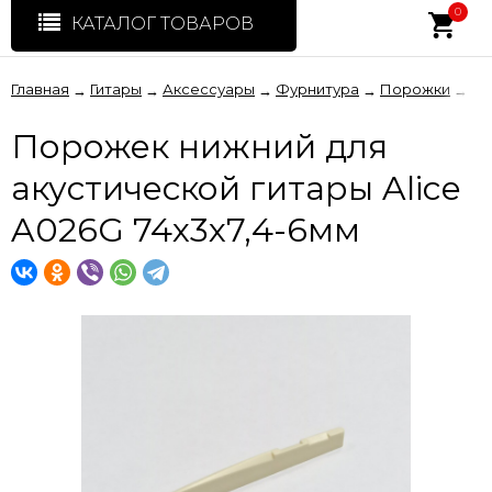
0
КАТАЛОГ ТОВАРОВ
Главная
Гитары
Аксессуары
Фурнитура
Порожки
По
→
→
→
→
→
Порожек нижний для
акустической гитары Alice
A026G 74х3х7,4-6мм