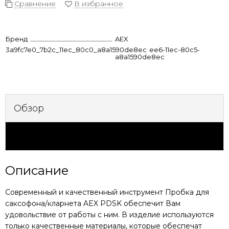
Сравнение
В избранное
Бренд
AEX
3a9fc7e0_7b2c_11ec_80c0_a8a1590de8ec
1bb9ff54-8ee6-11ec-80c5-
a8a1590de8ec
Обзор
Характеристики
Описание
Современный и качественный инструмент
Пробка для
саксофона/кларнета AEX PDSK
обеспечит Вам
удовольствие от работы с ним. В изделие используются
только качественные материалы, которые обеспечат