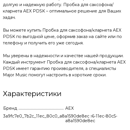
долгую и надежную работу.
Пробка для саксофона/
кларнета AEX PDSK
– оптимальное решение для Ваших
задач.
Вы можете купить
Пробка для саксофона/кларнета AEX
PDSK
по выгодной цене, оформив заказ на сайте или по
телефону и получить его уже сегодня.
Мы уверены в надежности и качестве нашей продукции.
Каждый инструмент
Пробка для саксофона/кларнета AEX
PDSK
имеет гарантию производителя, а специалисты
Major Music помогут настроить в короткие сроки.
Характеристики
Бренд
AEX
3a9fc7e0_7b2c_11ec_80c0_a8a1590de8ec
1bb9ff54-8ee6-11ec-80c5-
a8a1590de8ec