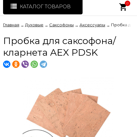
0
КАТАЛОГ ТОВАРОВ
Главная
Духовые
Саксофоны
Аксессуары
Пробка для
→
→
→
→
Пробка для саксофона/
кларнета AEX PDSK