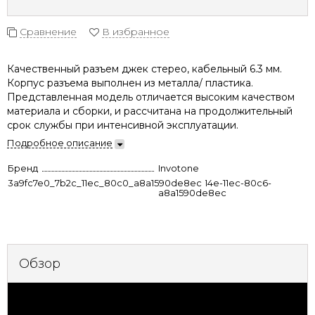
Сравнение
В избранное
Качественный разъем джек стерео, кабельный 6.3 мм.
Корпус разъема выполнен из металла/ пластика.
Представленная модель отличается высоким качеством
материала и сборки, и рассчитана на продолжительный
срок службы при интенсивной эксплуатации.
Подробное описание
Бренд
Invotone
3a9fc7e0_7b2c_11ec_80c0_a8a1590de8ec
f6b15841-914e-11ec-80c6-
a8a1590de8ec
Обзор
Характеристики