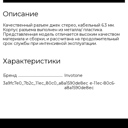
Описание
Качественный разъем джек стерео, кабельный 6.3 мм.
Корпус разъема выполнен из металла/ пластика.
Представленная модель отличается высоким качеством
материала и сборки, и рассчитана на продолжительный
срок службы при интенсивной эксплуатации.
Характеристики
Бренд
Invotone
3a9fc7e0_7b2c_11ec_80c0_a8a1590de8ec
f6b15841-914e-11ec-80c6-
a8a1590de8ec