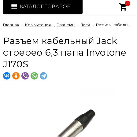
0
КАТАЛОГ ТОВАРОВ
Главная
Коммутация
Разъемы
Jack
Разъем кабельный J
→
→
→
→
Разъем кабельный Jack
стререо 6,3 папа Invotone
J170S