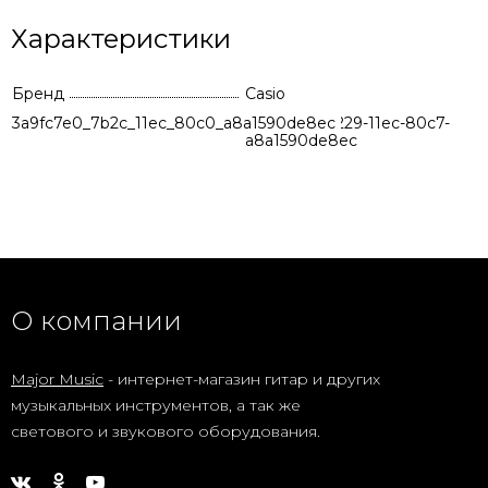
Характеристики
Бренд
Casio
3a9fc7e0_7b2c_11ec_80c0_a8a1590de8ec
2ba79429-9229-11ec-80c7-
a8a1590de8ec
О компании
Major Music
- интернет-магазин гитар и других
музыкальных инструментов, а так же
светового и звукового оборудования.