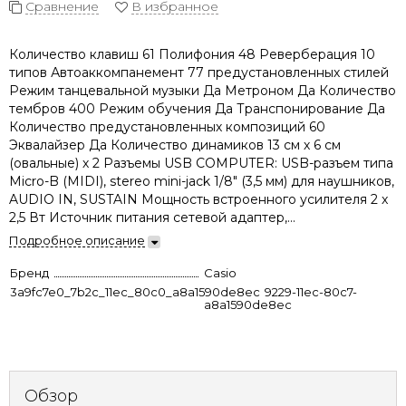
Сравнение
В избранное
Количество клавиш 61 Полифония 48 Реверберация 10
типов Автоаккомпанемент 77 предустановленных стилей
Режим танцевальной музыки Да Метроном Да Количество
тембров 400 Режим обучения Да Транспонирование Да
Количество предустановленных композиций 60
Эквалайзер Да Количество динамиков 13 см х 6 см
(овальные) х 2 Разъемы USB COMPUTER: USB-разъем типа
Micro-B (MIDI), stereo mini-jack 1/8" (3,5 мм) для наушников,
AUDIO IN, SUSTAIN Мощность встроенного усилителя 2 x
2,5 Вт Источник питания сетевой адаптер,...
Подробное описание
Бренд
Casio
3a9fc7e0_7b2c_11ec_80c0_a8a1590de8ec
2ba79429-9229-11ec-80c7-
a8a1590de8ec
Обзор