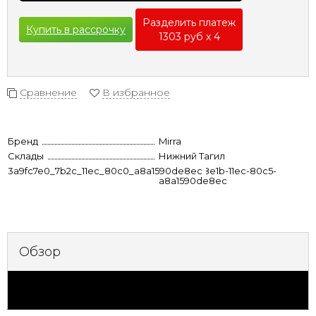
Разделить платеж
Купить в рассрочку
1303 руб х 4
Сравнение
В избранное
Бренд
Mirra
Склады
Нижний Тагил
3a9fc7e0_7b2c_11ec_80c0_a8a1590de8ec
78621a59-8e1b-11ec-80c5-
a8a1590de8ec
Обзор
Характеристики