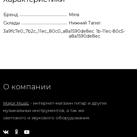
Бренд
Mirra
Склады
Нижний Тагил
3a9fc7e0_7b2c_11ec_80c0_a8a1590de8ec
78621a59-8e1b-11ec-80c5-
a8a1590de8ec
О компании
Major Music
- интернет-магазин гитар и других
музыкальных инструментов, а так же
светового и звукового оборудования.