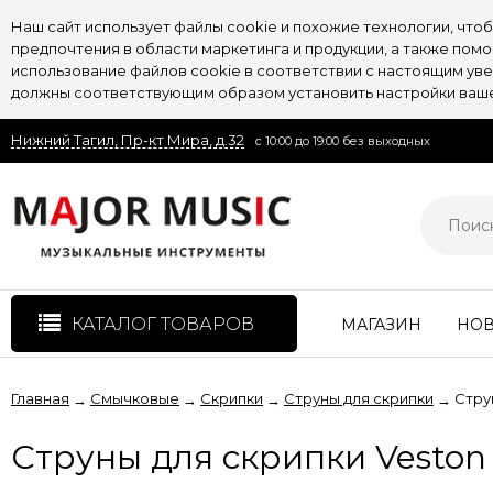
Наш сайт использует файлы cookie и похожие технологии, чт
предпочтения в области маркетинга и продукции, а также пом
использование файлов cookie в соответствии с настоящим увед
должны соответствующим образом установить настройки вашег
Нижний Тагил, Пр-кт Мира, д.32
с 10:00 до 19:00 без выходных
КАТАЛОГ ТОВАРОВ
МАГАЗИН
НО
Главная
Смычковые
Скрипки
Струны для скрипки
Стру
→
→
→
→
Струны для скрипки Veston 