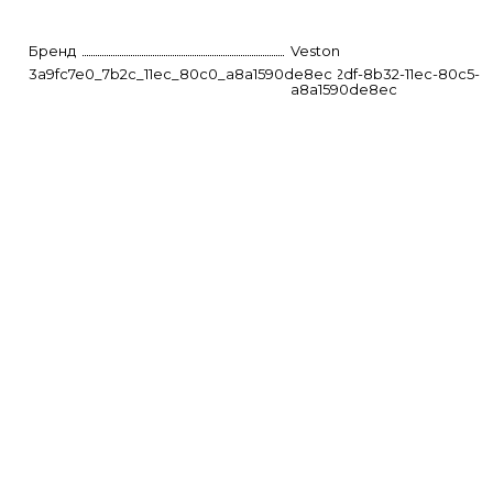
Бренд
Veston
3a9fc7e0_7b2c_11ec_80c0_a8a1590de8ec
824cd2df-8b32-11ec-80c5-
a8a1590de8ec