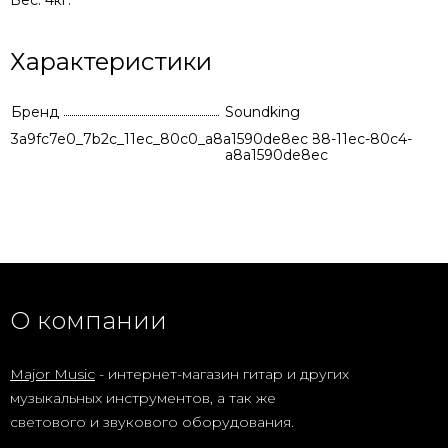
Вес: 4кг.
Характеристики
Бренд
Soundking
3a9fc7e0_7b2c_11ec_80c0_a8a1590de8ec
fc2df8a8-8288-11ec-80c4-
a8a1590de8ec
О компании
Major Music
- интернет-магазин гитар и других
музыкальных инструментов, а так же
светового и звукового оборудования.