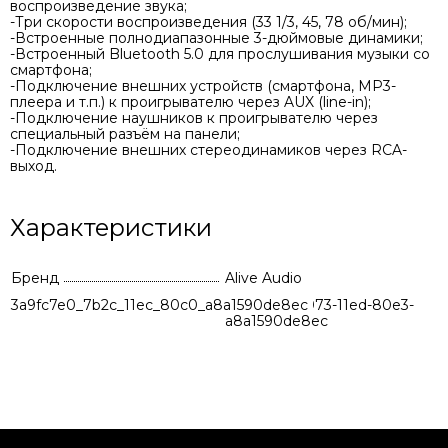
воспроизведение звука;
-Три скорости воспроизведения (33 1/3, 45, 78 об/мин);
-Встроенные полнодиапазонные 3-дюймовые динамики;
-Встроенный Bluetooth 5.0 для прослушивания музыки со
смартфона;
-Подключение внешних устройств (смартфона, MP3-
плеера и т.п.) к проигрывателю через AUX (line-in);
-Подключение наушников к проигрывателю через
специальный разъём на панели;
-Подключение внешних стереодинамиков через RCA-
выход.
Характеристики
Бренд
Alive Audio
3a9fc7e0_7b2c_11ec_80c0_a8a1590de8ec
a4f87663-8073-11ed-80e3-
a8a1590de8ec