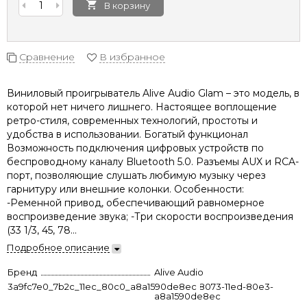
В корзину
Сравнение
В избранное
Виниловый проигрыватель Alive Audio Glam – это модель, в
которой нет ничего лишнего. Настоящее воплощение
ретро-стиля, современных технологий, простоты и
удобства в использовании. Богатый функционал
Возможность подключения цифровых устройств по
беспроводному каналу Bluetooth 5.0. Разъемы AUX и RCA-
порт, позволяющие слушать любимую музыку через
гарнитуру или внешние колонки. Особенности:
-Ременной привод, обеспечивающий равномерное
воспроизведение звука; -Три скорости воспроизведения
(33 1/3, 45, 78...
Подробное описание
Бренд
Alive Audio
3a9fc7e0_7b2c_11ec_80c0_a8a1590de8ec
a4f87663-8073-11ed-80e3-
a8a1590de8ec