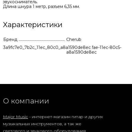
звукосниматель.
Длина шнура 1 метр, разъем 6,35 мм.
Характеристики
Бренд
Cherub
3a9fc7e0_7b2c_11ec_80c0_a8a1590de8ec
8ab58805-8fae-11ec-80c5-
a8a1590de8ec
О компании
Major Music
- интернет-магазин гитар и других
музыкальных инструментов, а так же
светового и звукового оборудования.