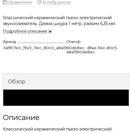
Сравнение
В избранное
Классический керамический пьезо-электрический
звукосниматель. Длина шнура 1 метр, разъем 6,35 мм.
Подробное описание
Бренд
Cherub
3a9fc7e0_7b2c_11ec_80c0_a8a1590de8ec
8ab58805-8fae-11ec-80c5-
a8a1590de8ec
Обзор
Характеристики
Описание
Классический керамический пьезо-электрический