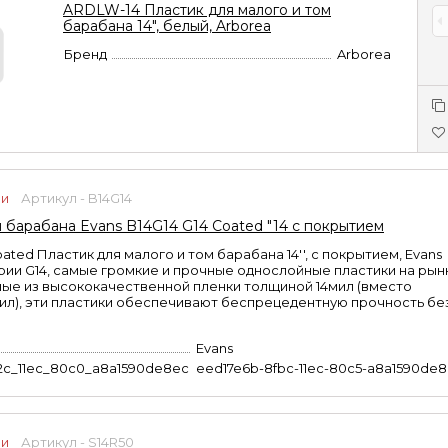
ARDLW-14 Пластик для малого и том
барабана 14", белый, Arborea
Бренд
Arborea
ии
Артикул - B14G14
 барабана Evans B14G14 G14 Coated "14 с покрытием
oated Пластик для малого и том барабана 14'', с покрытием, Evans
рии G14, самые громкие и прочные однослойные пластики на рын
ые из высококачественной пленки толщиной 14мил (вместо
ил), эти пластики обеспечивают беспрецедентную прочность бе
Evans
2c_11ec_80c0_a8a1590de8ec
eed17e6b-8fbc-11ec-80c5-a8a1590de
ии
Артикул - S14R50