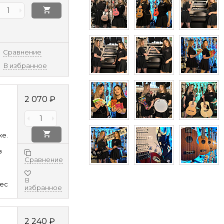
Сравнение
В избранное
2 070
₽
ке.
з
Сравнение
В
8ec
избранное
2 240
₽