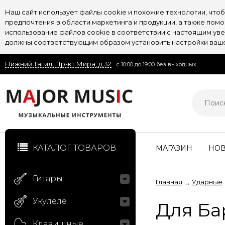
Наш сайт использует файлы cookie и похожие технологии, чт
предпочтения в области маркетинга и продукции, а также пом
использование файлов cookie в соответствии с настоящим увед
должны соответствующим образом установить настройки вашег
Нижний Тагил, Пр-кт Мира, д.32
с 10:00 до 19:00 без выходных
КАТАЛОГ ТОВАРОВ
МАГАЗИН
НО
Гитары
Главная
Ударные
→
Укулеле
Для Ба
Клавишные