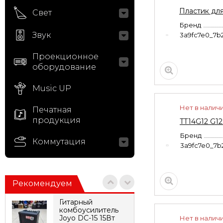
Пластик для
Свет
Бренд
Звук
3a9fc7e0_7b
Проекционное
оборудование
Music UP
Нет в налич
Печатная
продукция
TT14G12 G12
Бренд
Коммутация
3a9fc7e0_7b
Рекомендуем
Гитарный
комбоусилитель
Joyo DC-15 15Вт
Нет в налич