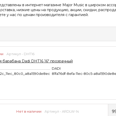
дставлены в интернет-магазине Major Music в широком ассо
оставка, низкие цены на продукцию, акции, скидки, распрода
те у нас по ценам производителя с гарантией.
ии
Артикул - DHT16
я барабана Dadi DHT16 16" прозрачный
DADI
b2c_11ec_80c0_a8a1590de8ec
81fa76df-8efa-11ec-80c5-a8a1590de8
9
Нет в наличии
Артикул - ARDLW-14