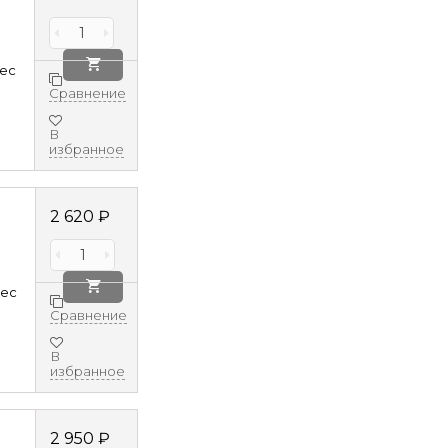
8ec
Сравнение
В
избранное
2 620
₽
8ec
Сравнение
В
избранное
2 950
₽