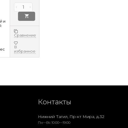
й и
й
Сравнение
В
8ec
избранное
Контакты
Нижний Тагил, Пр-кт Мира, д.32
Пн—Вс 10:00—19:00