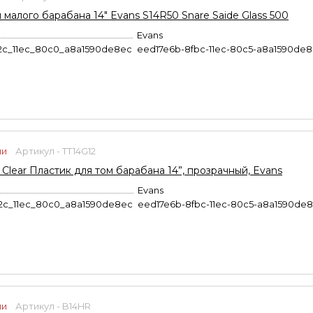
 малого барабана 14" Evans S14R50 Snare Saide Glass 500
Evans
2c_11ec_80c0_a8a1590de8ec
eed17e6b-8fbc-11ec-80c5-a8a1590de
ии
Артикул - TT14G12
 Clear Пластик для том барабана 14”, прозрачный, Evans
Evans
2c_11ec_80c0_a8a1590de8ec
eed17e6b-8fbc-11ec-80c5-a8a1590de
ии
Артикул - B14HR