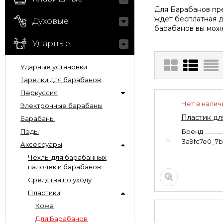
Для Барабанов пре
ждет бесплатная д
Духовые
барабанов вы може
Ударные
Ударные установки
Тарелки для барабанов
Перкуссия
Нет в налич
Электронные барабаны
Пластик дл
Барабаны
Пэды
Бренд
3a9fc7e0_7
Аксессуары
Чехлы для барабанных
палочек и барабанов
Средства по уходу
Пластики
Кожа
Для Барабанов