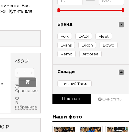
ртименте. Вас
жи. Купить для
Бренд
Foix
DADI
Fleet
Evans
Dixon
Bowo
Remo
Arborea
450
₽
Склады
Нижний Тагил
ec
Сравнение
Показать
Очистить
В
избранное
Наши фото
90
₽