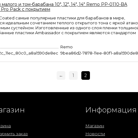
 малого и том-барабана 10", 12", 14", 14" Remo PP-0110-BA
 Pro Pack с покрытием
Coated самые популярные пластики для барабанов в мире,
я идеальным сочетанием теплого открытого тона с яркой атако
мым сустейном. Изготовленные из одного слоя пленки толщино
абанные пластики Ambassador с покрытием являются стандартом
Remo
2c_11ec_80c0_a8a1590de8ec
9bea86d2-7878-11ee-80f1-a8a1590de
←
1
2
агазин
Информация
зина
Магазин
рмить заказ
Новости