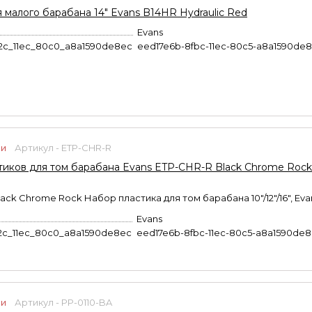
 малого барабана 14" Evans B14HR Hydraulic Red
Evans
2c_11ec_80c0_a8a1590de8ec
eed17e6b-8fbc-11ec-80c5-a8a1590de
ии
Артикул - ETP-CHR-R
тиков для том барабана Evans ETP-CHR-R Black Chrome Rock
ack Chrome Rock Набор пластика для том барабана 10"/12"/16", Eva
Evans
2c_11ec_80c0_a8a1590de8ec
eed17e6b-8fbc-11ec-80c5-a8a1590de
ии
Артикул - PP-0110-BA