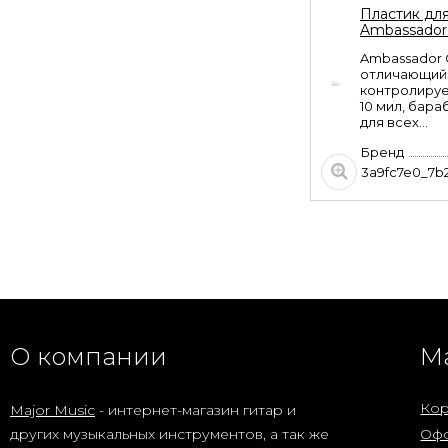
Homage
Пластик для
HEG500RDS форма
Ambassador
LesPaul
14 990
₽
Ambassador 
отличающийс
контролируе
Электрогитара Cort
10 мил, бар
G110-OPBC G Series
для всех...
цвет красный
16 990
₽
Бренд
3a9fc7e0_7b
Цифровое пианино
NUX Cherub WK-
400 на стойке с
педалями
51 990
₽
О компании
М
Кор
Major Music
- интернет-магазин гитар и
других музыкальных инструментов, а так же
Офо