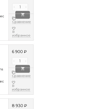
8ec
Сравнение
В
избранное
6 900
₽
ns
Сравнение
8ec
В
избранное
8 930
₽