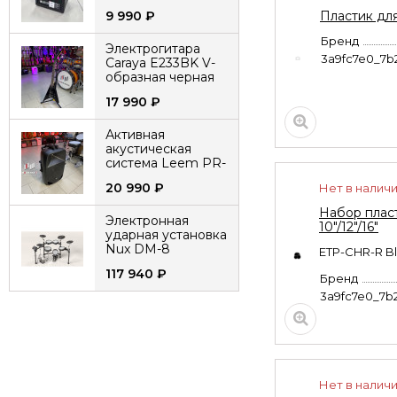
9 990
₽
Пластик для
Бренд
Электрогитара
3a9fc7e0_7b
Caraya E233BK V-
образная черная
17 990
₽
Активная
акустическая
система Leem PR-
15HR с 2
20 990
₽
Нет в налич
микрофонами
аккумуляторная
Набор плас
Электронная
10"/12"/16"
ударная установка
Nux DM-8
ETP-CHR-R Bl
117 940
₽
Бренд
3a9fc7e0_7b
Гитарный
комбоусилитель
Joyo DC-30 30Вт
13 990
₽
Нет в налич
Электрогитара