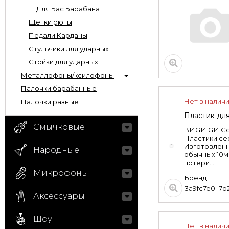
Для Бас Барабана
Щетки рюты
Педали Карданы
Стульчики для ударных
Стойки для ударных
Металлофоны/ксилофоны
Палочки барабанные
Нет в налич
Палочки разные
Пластик для
Смычковые
B14G14 G14 C
Пластики се
Изготовленн
Народные
обычных 10м
потери...
Микрофоны
Бренд
3a9fc7e0_7b
Аксессуары
Шоу
Нет в налич