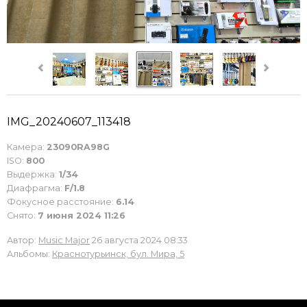
IMG_20240607_113418
Камера:
23090RA98G
ISO:
800
Выдержка:
1/34
Диафрагма:
F/1.8
Фокусное расстояние:
6.14
Снято:
7 июня 2024 11:26
Автор:
Music Major
26 августа 2024 08:33
Альбомы:
Краснотурьинск, бул. Мира, 5