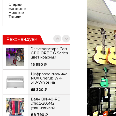
Старый
магазин в
Нижнем
Тагиле
Рекомендуем
Электрогитара Cort
G110-OPBC G Series
цвет красный
16 990
₽
Цифровое пианино
NUX Cherub WK-
310-White на
стойке с педалями,
65 320
₽
белое
Баян BN-40-RD
Этюд-205М2
ученический
двухголосный
88 790
₽
55x100-ll Тульская