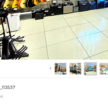
113537
8G