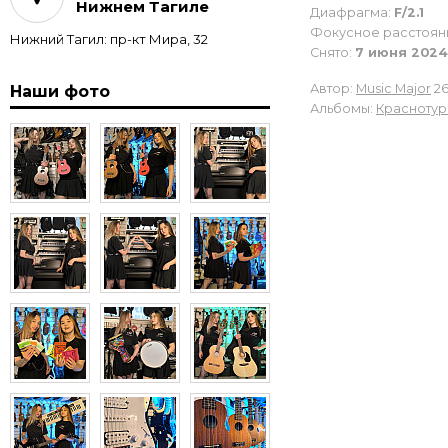
образная черная
Нижнем Тагиле
Диафрагма:
F/2.1
17 990
₽
Фокусное расстоян
Нижний Тагил: пр-кт Мира, 32
Снято:
7 июня 2024 
Автор:
Music Major
26
Наши фото
Альбомы:
Краснотурь