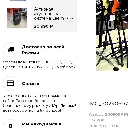
гармонь
Активная
акустическая
система Leem PR-
15HR с 2
20 990
₽
микрофонами
аккумуляторная
Электронная
ударная установка
Nux DM-8
Доставка по всей
России
117 940
₽
Отправляем товары ТК: СДЭК, ПЭК,
Цифровое пианино
Деловые Линии, Луч, КИТ, Боксберри
NUX Cherub WK-
400 на стойке с
педалями
51 990
₽
Оплата
Цифровое пианино
Можно оплатить заказ прямо на
NUX Cherub WK-
сайте! Так же работаем по
310-Black
IMG_20240607_
безналичному расчёту с Юр. Лицами!
58 990
₽
Есть рассрочка на 6 месяцев!
Камера:
23090RA9
Электрогитара
ISO:
200
Мы находимся в
Caraya E233BK V-
Выдержка:
1/34